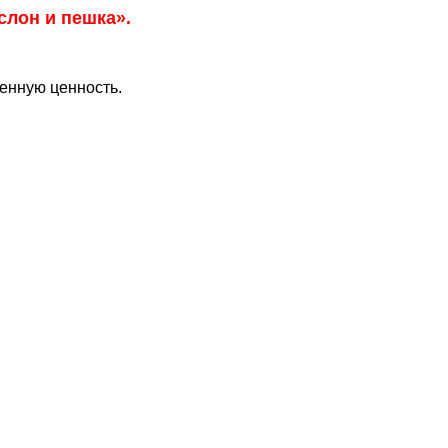
слон и пешка
».
венную ценность.