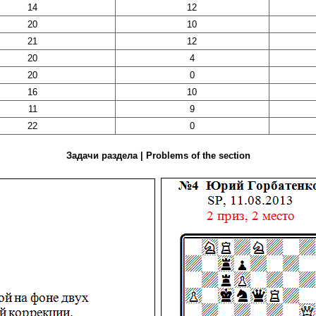
14
12
20
10
21
12
20
4
20
0
16
10
11
9
22
0
Задачи раздела | Problems of the section