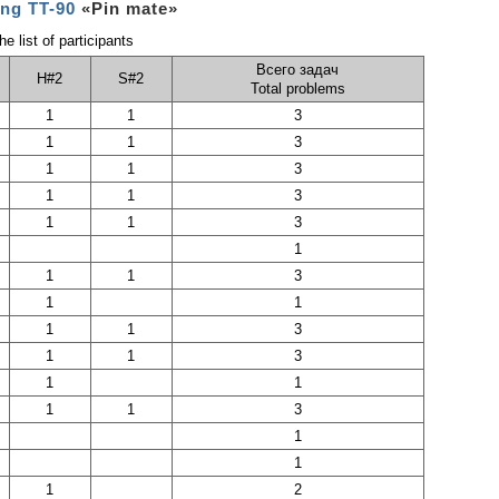
ng TT-90
«Pin mate»
ist of participants
Всего задач
H#2
S#2
Total problems
1
1
3
1
1
3
1
1
3
1
1
3
1
1
3
1
1
1
3
1
1
1
1
3
1
1
3
1
1
1
1
3
1
1
1
2