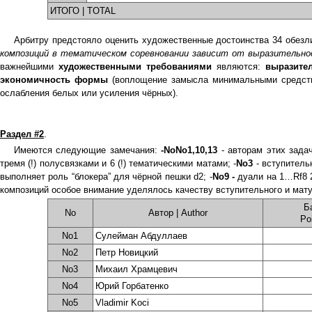
ИТОГО | TOTAL
Арбитру предстояло оценить художественные достоинства 34 обезли
композиций в тематическом соревновании зависит от выразительно
важнейшими
художественными
требованиями
являются:
выразите
экономичность формы
(воплощение замысла минимальными средств
ослабления белых или усиления чёрных).
Раздел #2
.
Имеются следующие замечания:
-NoNo1,10,13
- авторам этих задач
тремя (!) полусвязками и 6 (!) тематическими матами; -
No3
- вступительн
выполняет роль “блокера” для чёрной пешки d2; -
No9 -
дуали на 1…Rf8 
композиций особое внимание уделялось качеству вступительного и мат
Б
No
Автор | Author
Po
No1
Сулейман Абдуллаев
No2
Петр Новицкий
No3
Михаил Храмцевич
No4
Юрий Горбатенко
No5
Vladimir Koci