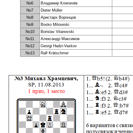
No6
Владимир Клипачёв
No7
Dieter Müller
No8
Аристарх Воронцов
No9
Bosko Miloseski
No10
Borislav Vitanovski
No11
Александр Максимов
No12
Georgi Hadzi-Vaskov
No13
Ralf Krätschmer