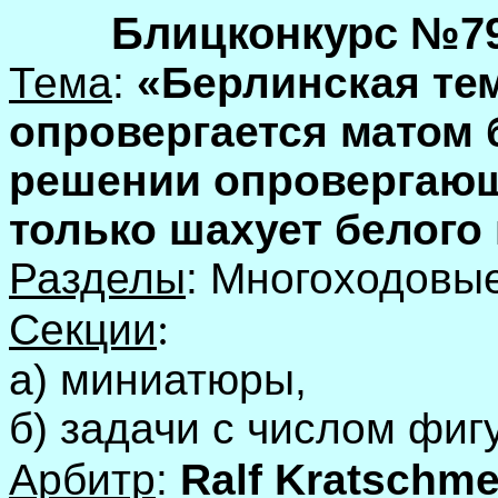
Блицконкурс №7
Тема
:
«Берлинская те
опровергается матом 
решении опровергающ
только шахует белого
Разделы
: Многоходовые
:
Секции
а) миниатюры,
б) задачи с числом фиг
Арбитр
:
Ralf
Kratschme