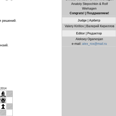
Anatoly Stepochkin & Rolf
Wiehagen
Congrats! | Поздравляем!
Judge | Арбитр
я решений.
Valery Kirillov | Валерий Кириллов
Editor | Редактор
Aleksey Oganesjan
e-mail:
alex_rox@mail.ru
нзий.
.2014