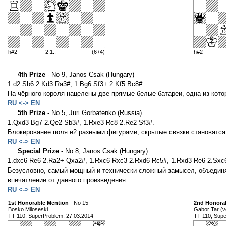
h#2
2.1..
(6+4)
h#2
4th Prize
- No 9, Janos Csak (Hungary)
1.d2 Sb6 2.Kd3 Ra3#, 1.Bg6 Sf3+ 2.Kf5 Bc8#.
На чёрного короля нацелены две прямые белые батареи, одна из котор
RU <-> EN
5th Prize
- No 5, Juri Gorbatenko (Russia)
1.Qxd3 Bg7 2.Qe2 Sb3#, 1.Rxe3 Rc8 2.Re2 Sf3#.
Блокирование поля e2 разными фигурами, скрытые связки становятся
RU <-> EN
Special Prize
- No 8, Janos Csak (Hungary)
1.dxc6 Re6 2.Ra2+ Qxa2#, 1.Rxc6 Rxc3 2.Rxd6 Rc5#, 1.Rxd3 Re6 2.Sxc
Безусловно, самый мощный и технически сложный замысел, объединя
впечатление от данного произведения.
RU <-> EN
1st Honorable Mention
- No 15
2nd Honora
Bosko Miloseski
Gabor Tar (v
TT-110, SuperProblem, 27.03.2014
TT-110, Supe