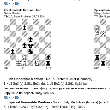
RU <-> EN
4th Honorable Mention
- No 18
Special Hon
Dieter Mueller
Vitaly Medint
TT-110, SuperProblem, 27.03.2014
TT-110, Supe
h#2
2.1..
(4+8)
h#2
b
4th Honorable Mention
- No 18, Dieter Mueller (Germany)
1.Kd3 Sg3 (a) 2.Sf1 Be2# (b), 1.d5 Be2 (b) 2.Sd1 Sg3# (a).
Белые связывают свою фигуру, которую чёрный конь развязывает с 
нарушена на первом ходу чёрных.
RU <-> EN
Special Honorable Mention
- No 7, Vitaly Medintsev (Russia) (after P
a) 1.Rxb6 Sxe4 2.Rg6 Sd2#; b) 1.Bxb6 Rxe4 2.Bg1 Re2#.