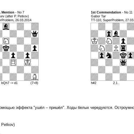
. Mention
- No 7
1st Commendation
- No 11
sev (after P. Petkov)
Gabor Tar
rProblem, 26.03.2014
TT-110, SuperProblem, 27.03
) bQh7 -> d1
(7+8)
h#2
2.1..
помощью эффекта "ушёл – пришёл". Ходы белых чередуются. Остроумно
. Petkov)