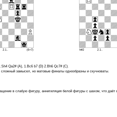
2.1..
(6+7)
h#2
2.1..
2.Sh4 Qa2# (A), 1.Bc6 b7 (D) 2.Bh6 Qc7# (C).
ки сложный замысел, но матовые финалы однообразны и скучноваты.
ращение в слабую фигуру, аннигиляция белой фигуры с шахом, что даёт