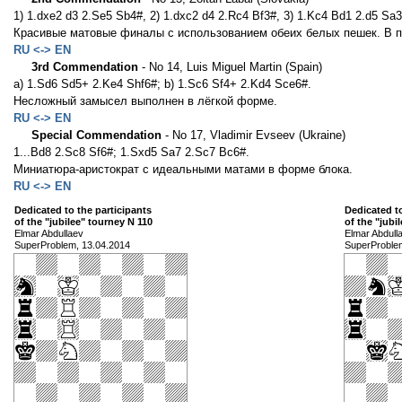
1) 1.dxe2 d3 2.Se5 Sb4#, 2) 1.dxc2 d4 2.Rc4 Bf3#, 3) 1.Kc4 Bd1 2.d5 Sa3
Красивые матовые финалы с использованием обеих белых пешек. В п
RU <-> EN
3rd Commendation
- No 14, Luis Miguel Martin (Spain)
a) 1.Sd6 Sd5+ 2.Ke4 Shf6#; b) 1.Sc6 Sf4+ 2.Kd4 Sce6#.
Несложный замысел выполнен в лёгкой форме.
RU <-> EN
Special Commendation
- No 17, Vladimir Evseev (Ukraine)
1...Bd8 2.Sc8 Sf6#; 1.Sxd5 Sa7 2.Sc7 Bc6#.
Миниатюра-аристократ с идеальными матами в форме блока.
RU <-> EN
Dedicated to the participants
Dedicated to
of the "jubilee" tourney N 110
of the "jubi
Elmar Abdullaev
Elmar Abdull
SuperProblem, 13.04.2014
SuperProble