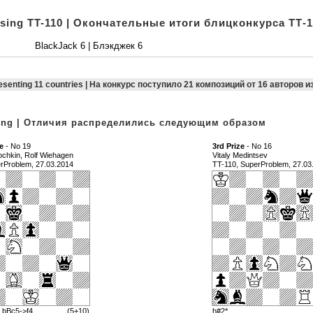
osing TT-110 | Окончательные итоги блицконкурса ТТ-1
BlackJack 6 | Блэкджек 6
resenting 11 countries | На конкурс поступило 21 композиций от 16 авторов и
owing | Отличия распределились следующим образом
e
- No 19
3rd Prize
- No 16
ochkin, Rolf Wiehagen
Vitaly Medintsev
rProblem, 27.03.2014
TT-110, SuperProblem, 27.03
) bBc5->f4
(5+10)
h#2*