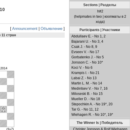
Sections | Разделы
10
h#2
(helpmates in two | коопматы в 2
хода)
[
Announcement
|
Объявление
]
Participants | Участники
з 11 стран
Abdullaev E. - No 1, 2
Bajarani U. - No 3, 4
Csak J. - No 8, 9
Evseev V. - No 17
Gorbatenko J. - No 5
Jonsson C. - No 10*
Koci V. - No 6
.2014
Krampis I. - No 21
Labai Z. - No 13
Martin L. M. - No 14
Medintsev V. - No 7, 16
Miloseski B. - No 15
Mueller D. - No 18
Stepochkin A. - No 19*, 20
Tar G. - No 11, 12
Wiehagen R. - No 10*, 19*
The Winner Is | Победитель
Christer Jonsson & Rolf Wiehagen
(9+7)