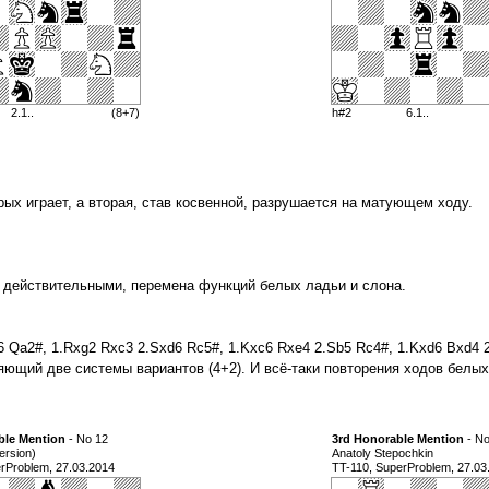
2.1..
(8+7)
h#2
6.1..
ых играет, а вторая, став косвенной, разрушается на матующем ходу.
 действительными, перемена функций белых ладьи и слона.
6 Qa2#, 1.Rxg2 Rxc3 2.Sxd6 Rc5#, 1.Kxc6 Rxe4 2.Sb5 Rc4#, 1.Kxd6 Bxd4 
ющий две системы вариантов (4+2). И всё-таки повторения ходов белых
ble Mention
- No 12
3rd Honorable Mention
- No
ersion)
Anatoly Stepochkin
rProblem, 27.03.2014
TT-110, SuperProblem, 27.03