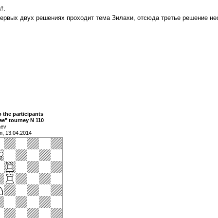
#.
ервых двух решениях проходит тема Зилахи, отсюда третье решение не
 the participants
lee" tourney N 110
aev
m, 13.04.2014