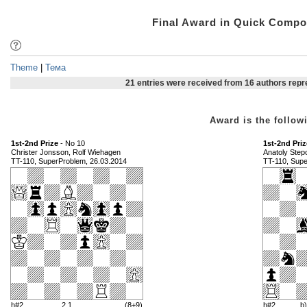
Final Award in Quick Comp
Theme
|
Тема
21 entries were received from 16 authors rep
Award is the foll
1st-2nd Prize
- No 10
1st-2nd Priz
Christer Jonsson, Rolf Wiehagen
Anatoly Step
TT-110, SuperProblem, 26.03.2014
TT-110, Supe
h#2
2.1..
(8+9)
h#2
b