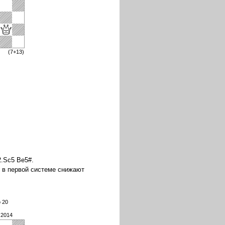
(7+13)
2.Sc5 Be5#.
 в первой системе снижают
 20
.2014