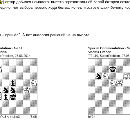
) автор добился немалого: вместо горизонтальной белой батареи созда
теряно: нет выбора первого хода белых, исчезли острые шахи белому ко
– пришёл". А вот аналогия решений не на высоте.
dation
- No 14
Special Commendation
- N
artin
Vladimir Evseev
rProblem, 27.03.2014
TT-110, SuperProblem, 27.03
bPd3 <-> bKe3
(3+8)
h#2*