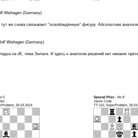
olf Wiehagen (Germany)
о тут же снова связывают "освобождённую" фигуру. Абсолютная аналоги
 Rolf Wiehagen (Germany)
дьи на d5, тема Зилахи. И здесь к аналогии решений нет никаких прете
o 5
Special Prize
- No 8
nko
Janos Csak
rProblem, 26.03.2014
TT-110, SuperProblem, 26.03