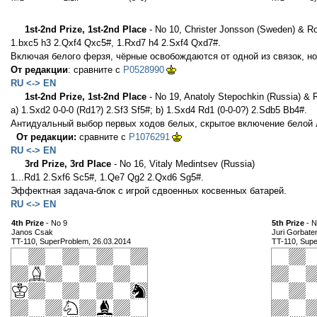
1st-2nd Prize, 1st-2nd Place
- No 10, Christer Jonsson (Sweden) & R
1.bxc5 h3 2.Qxf4 Qxc5#, 1.Rxd7 h4 2.Sxf4 Qxd7#.
Включая белого ферзя, чёрные освобождаются от одной из связок, н
От редакции
: сравните с
P0528990
RU <-> EN
1st-2nd Prize, 1st-2nd Place
- No 19, Anatoly Stepochkin (Russia) &
a) 1.Sxd2 0-0-0 (Rd1?) 2.Sf3 Sf5#; b) 1.Sxd4 Rd1 (0-0-0?) 2.Sdb5 Bb4#.
Антидуальный выбор первых ходов белых, скрытое включение белой ла
От редакции:
сравните с
P1076291
RU <-> EN
3rd Prize, 3rd Place
- No 16, Vitaly Medintsev (Russia)
1...Rd1 2.Sxf6 Sc5#, 1.Qe7 Qg2 2.Qxd6 Sg5#.
Эффектная задача-блок с игрой сдвоенных косвенных батарей.
RU <-> EN
4th Prize
- No 9
5th Prize
- N
Janos Csak
Juri Gorbate
TT-110, SuperProblem, 26.03.2014
TT-110, Supe