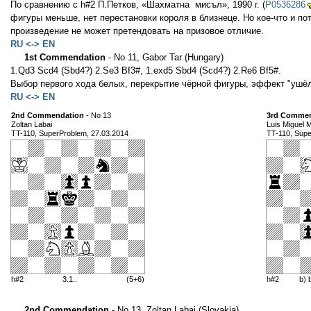
По сравнению с h#2 П.Петков, «Шахматна мисъл», 1990 г. (
P0536286
фигуры меньше, нет перестановки короля в близнеце. Но кое-что и по
произведение не может претендовать на призовое отличие.
RU <-> EN
1st Commendation
- No 11, Gabor Tar (Hungary)
1.Qd3 Scd4 (Sbd4?) 2.Se3 Bf3#, 1.exd5 Sbd4 (Scd4?) 2.Re6 Bf5#.
Выбор первого хода белых, перекрытие чёрной фигуры, эффект "ушёл 
RU <-> EN
2nd Commendation
- No 13
3rd Commen
Zoltan Labai
Luis Miguel M
TT-110, SuperProblem, 27.03.2014
TT-110, Supe
h#2
3.1..
(5+6)
h#2
b) 
2nd Commendation
- No 13, Zoltan Labai (Slovakia)