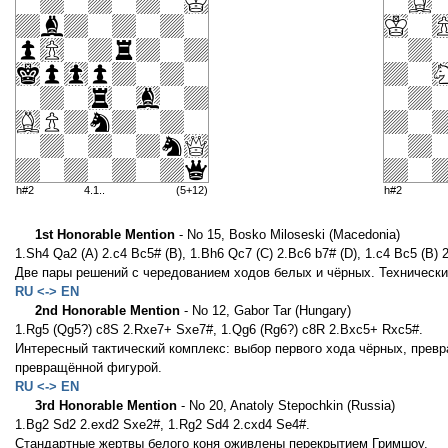
h#2
4.1..
(5+12)
h#2
1st Honorable Mention
- No 15, Bosko Miloseski (Macedonia)
1.Sh4 Qa2 (A) 2.c4 Bc5# (B), 1.Bh6 Qc7 (C) 2.Bc6 b7# (D), 1.c4 Bc5 (B) 
Две пары решений с чередованием ходов белых и чёрных. Техничес
RU <-> EN
2nd Honorable Mention
- No 12, Gabor Tar (Hungary)
1.Rg5 (Qg5?) c8S 2.Rxe7+ Sxe7#, 1.Qg6 (Rg6?) c8R 2.Bxc5+ Rxc5#.
Интересный тактический комплекс: выбор первого хода чёрных, прев
превращённой фигурой.
RU <-> EN
3rd Honorable Mention
- No 20, Anatoly Stepochkin (Russia)
1.Bg2 Sd2 2.exd2 Sxe2#, 1.Rg2 Sd4 2.cxd4 Se4#.
Стандартные жертвы белого коня оживлены перекрытием Гримшоу.