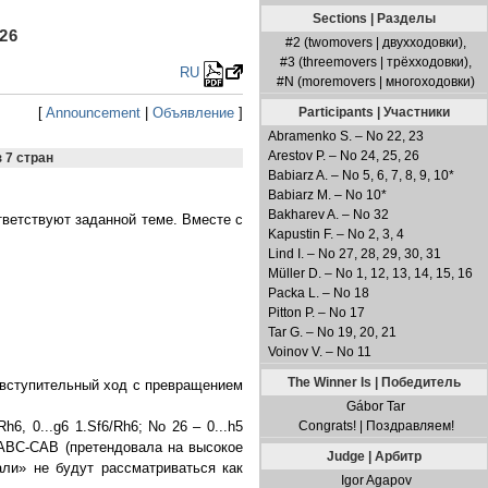
Sections | Разделы
26
#2 (twomovers | двухходовки),
#3 (threemovers | трёхходовки),
RU
#N (moremovers | многоходовки)
[
Announcement
|
Объявление
]
Participants | Участники
Abramenko S. – No 22, 23
Arestov P. – No 24, 25, 26
з 7 стран
Babiarz A. – No 5, 6, 7, 8, 9, 10*
Babiarz M. – No 10*
Bakharev A. – No 32
тветствуют заданной теме. Вместе с
Kapustin F. – No 2, 3, 4
Lind I. – No 27, 28, 29, 30, 31
Müller D. – No 1, 12, 13, 14, 15, 16
Packa L. – No 18
Pitton P. – No 17
Tar G. – No 19, 20, 21
Voinov V. – No 11
The Winner Is | Победитель
т вступительный ход с превращением
Gábor Tar
6, 0...g6 1.Sf6/Rh6; No 26 – 0...h5
Congrats! | Поздравляем!
 ABC-CAB (претендовала на высокое
Judge | Арбитр
али» не будут рассматриваться как
Igor Agapov