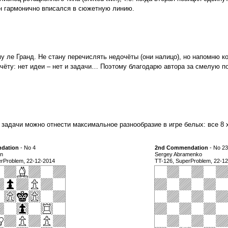
он гармонично вписался в сюжетную линию.
 ле Гранд. Не стану перечислять недочёты (они налицо), но напомню к
чёту: нет идеи – нет и задачи… Поэтому благодарю автора за смелую п
 задачи можно отнести максимальное разнообразие в игре белых: все 8 
dation
- No 4
2nd Commendation
- No 23
in
Sergey Abramenko
erProblem, 22-12-2014
TT-126, SuperProblem, 22-1