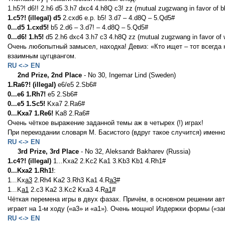
1.h5?! d6!! 2.h6 d5 3.h7 dxc4 4.h8Q c3! zz (mutual zugzwang in favor of
1.c5?! (illegal) d5
2.cxd6 е.р. b5! 3.d7 – 4.d8Q – 5.Qd5#
0...d5 1.cxd5!
b5 2.d6 – 3.d7! – 4.d8Q – 5.Qd5#
0...d6! 1.h5!
d5 2.h6 dxc4 3.h7 c3 4.h8Q zz (mutual zugzwang in favor of
Очень любопытный замысел, находка! Девиз: «Кто ищет – тот всегда н
взаимным цугцвангом.
RU <-> EN
2nd Prize, 2nd Place
- No 30, Ingemar Lind (Sweden)
1.Ra6?! (illegal)
e6/e5 2.Sb6#
0...e6 1.Rh7!
e5 2.Sb6#
0...e5 1.Sc5!
Kxa7 2.Ra6#
0...Kxa7 1.Re6!
Ka8 2.Ra6#
Очень чёткое выражение заданной темы аж в четырех (!) играх!
При переиздании словаря М. Басистого (вдруг такое случится) именн
RU <-> EN
3rd Prize, 3rd Place
- No 32, Aleksandr Bakharev (Russia)
1.c4?! (illegal)
1...Kxa2 2.Kc2 Ka1 3.Kb3 Kb1 4.Rh1#
0...Kxa2 1.Rh1!
:
1...Kx
a3
2.Rh4 Ka2 3.Rh3 Ka1 4.R
a3
#
1...K
a1
2.c3 Ka2 3.Kc2 Kxa3 4.R
a1
#
Чёткая перемена игры в двух фазах. Причём, в основном решении авт
играет на 1-м ходу («а3» и «а1»). Очень мощно! Издержки формы («з
RU <-> EN