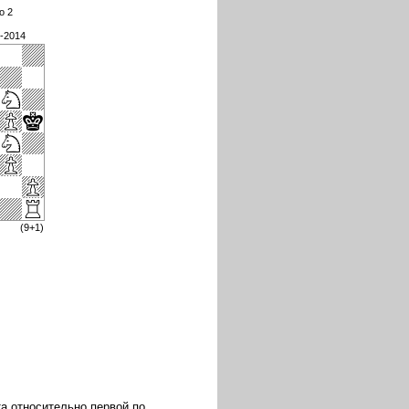
o 2
2-2014
(9+1)
ута относительно первой по