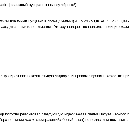
 black! | взаимный цугцванг в пользу чёрных!)
 white! взаимный цугцванг в пользу белых!) 4...b6/b5 5.Qh1#!, 4…c2 5.Qa1#
аходит!» – никто не отменял. Автору невероятно повезло, позиция оказа
о эту образцово-показательную задачу я бы рекомендовал в качестве п
ор попутно реализовал следующую идею: белая ладья матует чёрного ко
абор» по линии «a» + «неиграющий» белый слон) не позволили поставить