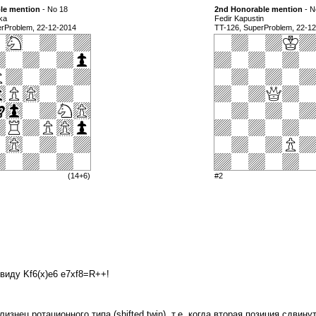
le mention
- No 18
2nd Honorable mention
- N
ka
Fedir Kapustin
erProblem, 22-12-2014
TT-126, SuperProblem, 22-1
(14+6)
#2
 ввиду Kf6(x)e6 e7xf8=R++!
знец ротационного типа (shifted twin), т.е. когда вторая позиция сдвин