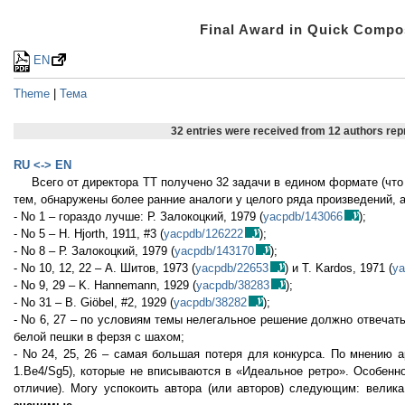
Final Award in Quick Comp
EN
Theme
|
Тема
32 entries were received from 12 authors re
RU <-> EN
Всего от директора ТТ получено 32 задачи в едином формате (что
тем, обнаружены более ранние аналоги у целого ряда произведений,
- No 1 – гораздо лучше: Р. Залокоцкий, 1979 (
yacpdb/143066
);
- No 5 – H. Hjorth, 1911, #3 (
yacpdb/126222
);
- No 8 – Р. Залокоцкий, 1979 (
yacpdb/143170
);
- No 10, 12, 22 – А. Шитов, 1973 (
yacpdb/22653
) и T. Kardos, 1971 (
ya
- No 9, 29 – K. Hannemann, 1929 (
yacpdb/38283
);
- No 31 – B. Giöbel, #2, 1929 (
yacpdb/38282
);
- No 6, 27 – по условиям темы нелегальное решение должно отвечать
белой пешки в ферзя с шахом;
- No 24, 25, 26 – самая большая потеря для конкурса. По мнению арби
1.Be4/Sg5), которые не вписываются в «Идеальное ретро». Особен
отличие). Могу успокоить автора (или авторов) следующим: велика