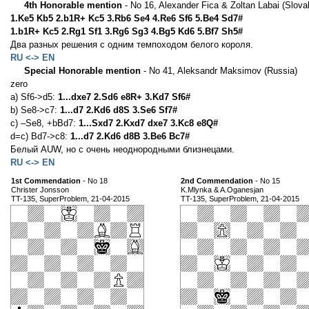
4th Honorable mention
- No 16, Alexander Fica & Zoltan Labai (Slova
1.Ke5 Kb5 2.b1R+ Kc5 3.Rb6 Se4 4.Re6 Sf6 5.Be4 Sd7#
1.b1R+ Kc5 2.Rg1 Sf1 3.Rg6 Sg3 4.Bg5 Kd6 5.Bf7 Sh5#
Два разных решения с одним темпоходом белого короля.
RU <-> EN
Special Honorable mention
- No 41, Aleksandr Maksimov (Russia)
zero
a) Sf6->d5:
1...dxe7 2.Sd6 e8R+ 3.Kd7 Sf6#
b) Se8->c7:
1...d7 2.Kd6 d8S 3.Se6 Sf7#
c) –Se8, +bBd7:
1...Sxd7 2.Kxd7 dxe7 3.Kc8 e8Q#
d=c) Bd7->c8:
1...d7 2.Kd6 d8B 3.Be6 Bc7#
Белый AUW, но с очень неоднородными близнецами.
RU <-> EN
1st Commendation
- No 18
2nd Commendation
- No 15
Christer Jonsson
K.Mlynka & A.Oganesjan
TT-135, SuperProblem, 21-04-2015
TT-135, SuperProblem, 21-04-2015