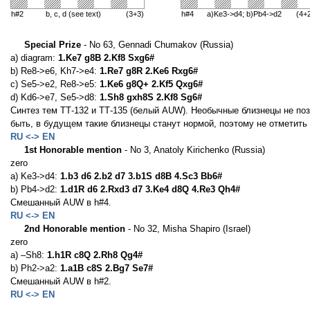
h#2
b, c, d (see text)
(3+3)
h#4
a)Ke3->d4; b)Pb4->d2
(4+
Special Prize
- No 63, Gennadi Chumakov (Russia)
a) diagram:
1.Ke7 g8B 2.Kf8 Sxg6#
b) Re8->e6, Kh7->e4:
1.Re7 g8R 2.Ke6 Rxg6#
c) Se5->e2, Re8->e5:
1.Ke6 g8Q+ 2.Kf5 Qxg6#
d) Kd6->e7, Se5->d8:
1.Sh8 gxh8S 2.Kf8 Sg6#
Синтез тем ТТ-132 и ТТ-135 (белый AUW). Необычные близнецы не по
быть, в будущем такие близнецы станут нормой, поэтому не отметить 
RU <-> EN
1st Honorable mention
- No 3, Anatoly Kirichenko (Russia)
zero
a) Ke3->d4:
1.b3 d6 2.b2 d7 3.b1S d8B 4.Sc3 Bb6#
b) Pb4->d2:
1.d1R d6 2.Rxd3 d7 3.Ke4 d8Q 4.Re3 Qh4#
Смешанный AUW в h#4.
RU <-> EN
2nd Honorable mention
- No 32, Misha Shapiro (Israel)
zero
a) –Sh8:
1.h1R c8Q 2.Rh8 Qg4#
b) Ph2->a2:
1.a1B c8S 2.Bg7 Se7#
Смешанный AUW в h#2.
RU <-> EN