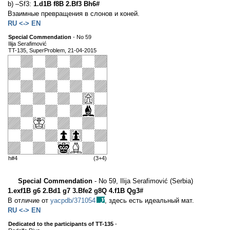
b) –Sf3:
1.d1B f8B 2.Bf3 Bh6#
Взаимные превращения в слонов и коней.
RU <-> EN
Special Commendation
- No 59
Ilija Serafimović
TT-135, SuperProblem, 21-04-2015
h#4
(3+4)
Special Commendation
- No 59, Ilija Serafimović (Serbia)
1.exf1B g6 2.Bd1 g7 3.Bfe2 g8Q 4.f1B Qg3#
В отличие от
yacpdb/371054
, здесь есть идеальный мат.
RU <-> EN
Dedicated to the participants of TT-135
-