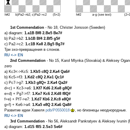
h#2
b)Pa2->b2; c)Pa2->c2
(5+2)
h#2
a-g (see text)
(2+
1st Commendation
- No 18, Christer Jonsson (Sweden)
a) diagram:
1.a1B Bf8 2.Be5 Be7#
b) Pa2->b2:
1.b1B Bf4 2.Bf5 g5#
c) Pa2->c2:
1.c1B Ke8 2.Bg5 Bg7#
Три эхо-превращения в слонов.
RU <-> EN
2nd Commendation
- No 15, Karol Mlynka (Slovakia) & Aleksey Ogan
zero
a) Kc3<->Kc5:
1.Kb5 c8Q 2.Ka4 Qa6#
b) Kc5->f3:
1.Kd2 c8Q 2.Ke1 Qc1#
c) Pc7->g7:
1.Kb3 g8Q+ 2.Ka4 Qa2#
d=c) + Kc3->e6:
1.Kf7 Kd6 2.Ke8 g8Q#
e=d) + Pg7->f7:
1.Ke7 Kc6 2.Kd8 f8Q#
f=e) + Pf7->e7:
1.Kd7 Kb6 2.Kc8 e8Q#
g=f) + Ke6->a4:
1.Ka5 e8Q 2.Ka6 Qa8#
Развитие идеи Хавеля
pdb/P0550018
, но близнецы неоднородные.
RU <-> EN
3rd Commendation
- No 56, Aleksandr Pankratyev & Aleksey Ivunin (
a) diagram:
1.d1S f8S 2.Se3 Se6#