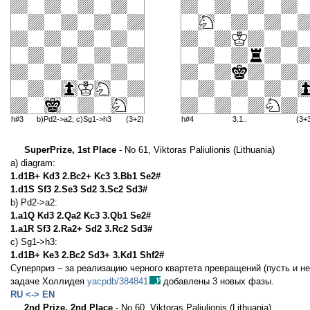
h#3
b)Pd2->a2; c)Sg1->h3
(3+2)
h#4
3.1..
(3+
SuperPrize, 1st Place
- No 61, Viktoras Paliulionis (Lithuania)
a) diagram:
1.d1B+ Kd3 2.Bc2+ Kc3 3.Bb1 Se2#
1.d1S Sf3 2.Se3 Sd2 3.Sc2 Sd3#
b) Pd2->a2:
1.a1Q Kd3 2.Qa2 Kc3 3.Qb1 Se2#
1.a1R Sf3 2.Ra2+ Sd2 3.Rc2 Sd3#
c) Sg1->h3:
1.d1B+ Ke3 2.Bc2 Sd3+ 3.Kd1 Shf2#
Суперприз – за реализацию черного квартета превращений (пусть и н
задаче Холлидея
yacpdb/384841
добавлены 3 новых фазы.
RU <-> EN
2nd Prize, 2nd Place
- No 60, Viktoras Paliulionis (Lithuania)