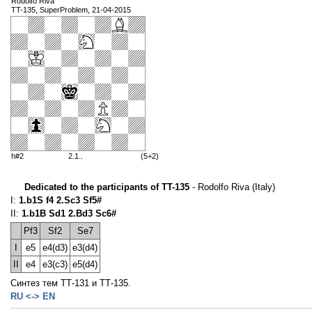
Rodolfo Riva
TT-135, SuperProblem, 21-04-2015
h#2
2.1..
(5+2)
Dedicated to the participants of TT-135
- Rodolfo Riva (Italy)
I:
1.b1S f4 2.Sc3 Sf5#
II:
1.b1B Sd1 2.Bd3 Sc6#
Pf3
Sf2
Se7
I
e5
e4(d3)
e3(d4)
II
e4
e3(c3)
e5(d4)
Синтез тем ТТ-131 и ТТ-135.
RU <-> EN