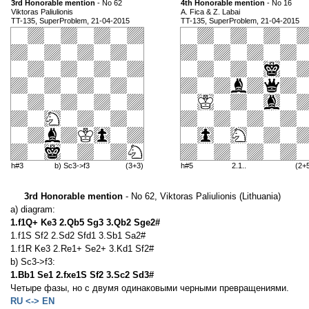
3rd Honorable mention
- No 62
4th Honorable mention
- No 16
Viktoras Paliulionis
A. Fica & Z. Labai
TT-135, SuperProblem, 21-04-2015
TT-135, SuperProblem, 21-04-2015
h#3
b) Sc3->f3
(3+3)
h#5
2.1..
(2+
3rd Honorable mention
- No 62, Viktoras Paliulionis (Lithuania)
a) diagram:
1.f1Q+ Ke3 2.Qb5 Sg3 3.Qb2 Sge2#
1.f1S Sf2 2.Sd2 Sfd1 3.Sb1 Sa2#
1.f1R Ke3 2.Re1+ Se2+ 3.Kd1 Sf2#
b) Sc3->f3:
1.Bb1 Se1 2.fxe1S Sf2 3.Sc2 Sd3#
Четыре фазы, но с двумя одинаковыми черными превращениями.
RU <-> EN