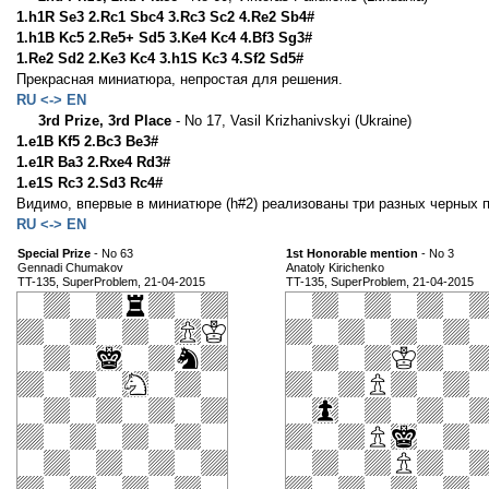
1.h1R Se3 2.Rc1 Sbc4 3.Rc3 Sc2 4.Re2 Sb4#
1.h1B Kc5 2.Re5+ Sd5 3.Ke4 Kc4 4.Bf3 Sg3#
1.Re2 Sd2 2.Ke3 Kc4 3.h1S Kc3 4.Sf2 Sd5#
Прекрасная миниатюра, непростая для решения.
RU <-> EN
3rd Prize, 3rd Place
- No 17, Vasil Krizhanivskyi (Ukraine)
1.e1B Kf5 2.Bc3 Be3#
1.e1R Ba3 2.Rxe4 Rd3#
1.e1S Rc3 2.Sd3 Rc4#
Видимо, впервые в миниатюре (h#2) реализованы три разных черных
RU <-> EN
Special Prize
- No 63
1st Honorable mention
- No 3
Gennadi Chumakov
Anatoly Kirichenko
TT-135, SuperProblem, 21-04-2015
TT-135, SuperProblem, 21-04-2015