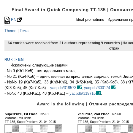
Final Award in Quick Composing TT-135 | Оконча
Ideal promotions | Идеальные 
EN
Theme
|
Тема
64 entries were received from 21 authors representing 9 countries | На 
стран
RU <-> EN
Исключены следующие задачи:
- No 9 (Kh1-Ke5) - нет идеального мата;
- No 21 (Ka4-Ka6) – единственная из присланных задача с темой Зила
- NoNo 19 (Ka7-Ka5), 33 (Kh8-Kh6), 34 (Kf2-Ke4), 35 (Ka8-Kc8), 38 (Kf7
(Kf3-Ke5), 45 (Kc7-Ka5) –
yacpdb/319573
,
yacpdb/300174
;
- NoNo 43 (Kb3-Ka1), 48 (Kb3-Ka1) –
yacpdb/319716
.
Award is the following | Отличия распред
SuperPrize, 1st Place
- No 61
2nd Prize, 2nd Place
- No 60
Viktoras Paliulionis
Viktoras Paliulionis
TT-135, SuperProblem, 21-04-2015
TT-135, SuperProblem, 21-04-2015