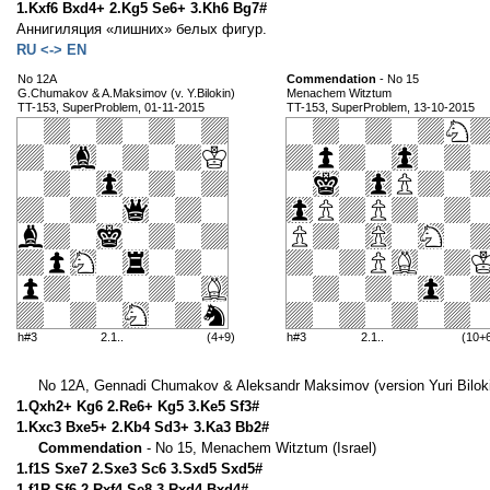
1.Kxf6 Bxd4+ 2.Kg5 Se6+ 3.Kh6 Bg7#
Аннигиляция «лишних» белых фигур.
RU <-> EN
No 12A
Commendation
- No 15
G.Chumakov & A.Maksimov (v. Y.Bilokin)
Menachem Witztum
TT-153, SuperProblem, 01-11-2015
TT-153, SuperProblem, 13-10-2015
h#3
2.1..
(4+9)
h#3
2.1..
(10+
No 12A, Gennadi Chumakov & Aleksandr Maksimov (version Yuri Bilok
1.Qxh2+ Kg6 2.Re6+ Kg5 3.Ke5 Sf3#
1.Kxc3 Bxe5+ 2.Kb4 Sd3+ 3.Ka3 Bb2#
Commendation
- No 15, Menachem Witztum (Israel)
1.f1S Sxe7 2.Sxe3 Sc6 3.Sxd5 Sxd5#
1.f1R Sf6 2.Rxf4 Se8 3.Rxd4 Bxd4#