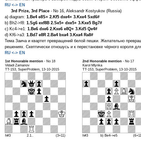
RU <-> EN
3rd Prize, 3rd Place
- No 16, Aleksandr Kostyukov (Russia)
a) diagram:
1.Be4 e8S+ 2.Kf5 dxe4+ 3.Kxe4 Sxd6#
b) Bh2->f8:
1.Sg6 exf8B 2.Se5+ dxe5+ 3.Kxe5 Bg7#
c) Kc4->e1:
1.Be6 dxe6 2.Kxe6 e8Q+ 3.Kd5 Qe4#
d) Kf6->a3:
1.Bd7 e8R 2.Ba4 bxa4 3.Kxa4 Ra8#
Тема Заича и квартет превращений белой пешки. Желательно превращ
решениях. Скептически отношусь и к перестановке чёрного короля дл
RU <-> EN
1st Honorable mention
- No 18
2nd Honorable mention
- No 17
Vidadi Zamanov
Karol Mlynka
TT-153, SuperProblem, 13-10-2015
TT-153, SuperProblem, 13-10-2015
h#3
2.1..
(3+11)
h#3
b) Be4->e5
(6+1