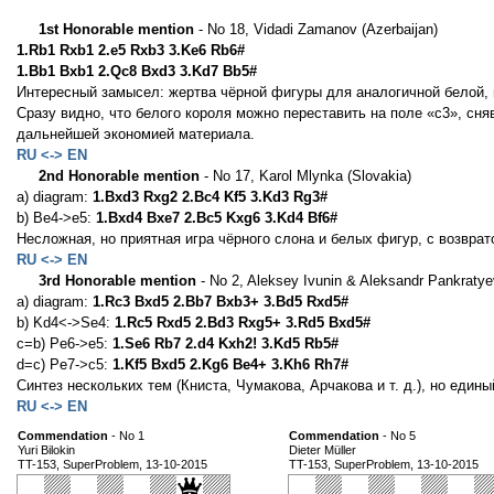
1st Honorable mention
- No 18, Vidadi Zamanov (Azerbaijan)
1.Rb1 Rxb1 2.e5 Rxb3 3.Ke6 Rb6#
1.Bb1 Bxb1 2.Qc8 Bxd3 3.Kd7 Bb5#
Интересный замысел: жертва чёрной фигуры для аналогичной белой, в
Сразу видно, что белого короля можно переставить на поле «c3», сн
дальнейшей экономией материала.
RU <-> EN
2nd Honorable mention
- No 17, Karol Mlynka (Slovakia)
a) diagram:
1.Bxd3 Rxg2 2.Bc4 Kf5 3.Kd3 Rg3#
b) Be4->e5:
1.Bxd4 Bxe7 2.Bc5 Kxg6 3.Kd4 Bf6#
Несложная, но приятная игра чёрного слона и белых фигур, с возвра
RU <-> EN
3rd Honorable mention
- No 2, Aleksey Ivunin & Aleksandr Pankratye
a) diagram:
1.Rc3 Bxd5 2.Bb7 Bxb3+ 3.Bd5 Rxd5#
b) Kd4<->Se4:
1.Rc5 Rxd5 2.Bd3 Rxg5+ 3.Rd5 Bxd5#
c=b) Pe6->e5:
1.Se6 Rb7 2.d4 Kxh2! 3.Kd5 Rb5#
d=c) Pe7->c5:
1.Kf5 Bxd5 2.Kg6 Be4+ 3.Kh6 Rh7#
Синтез нескольких тем (Книста, Чумакова, Арчакова и т. д.), но един
RU <-> EN
Commendation
- No 1
Commendation
- No 5
Yuri Bilokin
Dieter Müller
TT-153, SuperProblem, 13-10-2015
TT-153, SuperProblem, 13-10-2015