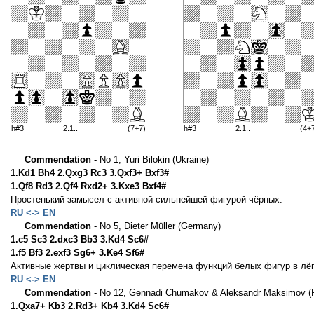
h#3
2.1..
(7+7)
h#3
2.1..
(4+
Commendation
- No 1, Yuri Bilokin (Ukraine)
1.Kd1 Bh4 2.Qxg3 Rc3 3.Qxf3+ Bxf3#
1.Qf8 Rd3 2.Qf4 Rxd2+ 3.Kxe3 Bxf4#
Простенький замысел с активной сильнейшей фигурой чёрных.
RU <-> EN
Commendation
- No 5, Dieter Müller (Germany)
1.c5 Sc3 2.dxc3 Bb3 3.Kd4 Sc6#
1.f5 Bf3 2.exf3 Sg6+ 3.Ke4 Sf6#
Активные жертвы и циклическая перемена функций белых фигур в лёг
RU <-> EN
Commendation
- No 12, Gennadi Chumakov & Aleksandr Maksimov (
1.Qxa7+ Kb3 2.Rd3+ Kb4 3.Kd4 Sc6#