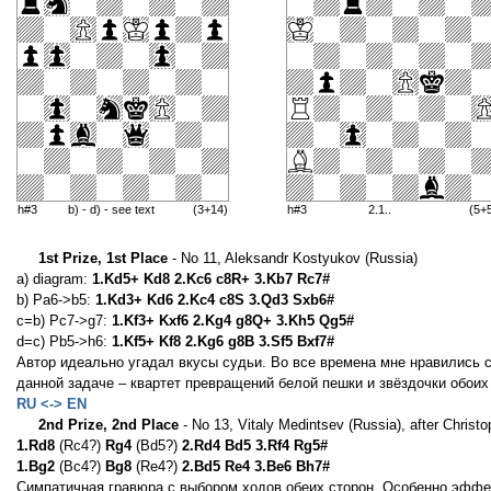
h#3
b) - d) - see text
(3+14)
h#3
2.1..
(5+
1st Prize, 1st Place
- No 11, Aleksandr Kostyukov (Russia)
a) diagram:
1.Kd5+ Kd8 2.Kc6 c8R+ 3.Kb7 Rc7#
b) Pa6->b5:
1.Kd3+ Kd6 2.Kc4 c8S 3.Qd3 Sxb6#
c=b) Pc7->g7:
1.Kf3+ Kxf6 2.Kg4 g8Q+ 3.Kh5 Qg5#
d=c) Pb5->h6:
1.Kf5+ Kf8 2.Kg6 g8B 3.Sf5 Bxf7#
Автор идеально угадал вкусы судьи. Во все времена мне нравились 
данной задаче – квартет превращений белой пешки и звёздочки обоих
RU <-> EN
2nd Prize, 2nd Place
- No 13, Vitaly Medintsev (Russia), after Christ
1.Rd8
(Rc4?)
Rg4
(Bd5?)
2.Rd4 Bd5 3.Rf4 Rg5#
1.Bg2
(Bc4?)
Bg8
(Re4?)
2.Bd5 Re4 3.Be6 Bh7#
Симпатичная гравюра с выбором ходов обеих сторон. Особенно эфф