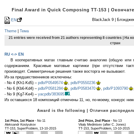
Final Award in Quick Composing TT-153 | Оконча
BlackJack 9 | Блэкдже
EN
Theme
|
Тема
21 entries were received from 21 authors representing 8 countries | На
стран
RU <-> EN
В кооперативных матах главным считаю аналогию (общую или 
содержанием. Красивые матовые картинки (при отсутствии такт
производят. Симметричные решения также восторга не вызывают.
Из-за предшественников исключены:
- No 4 (Kh1-Kd5) –
pdb/P0549574
,
pdb/P0550236
- No 6 (Kb6-Kd4) –
pdb/P0581284
,
pdb/P0583470
,
pdb/P1093790
- No 9 (Kg7-Ke4) –
yacpdb/383695
.
Из оставшихся 18 композиций отмечены 11, но, по-моему, конкурс ниж
Award is the following | Отличия распред
1st Prize, 1st Place
- No 11
2nd Prize, 2nd Place
- No 13
Aleksandr Kostyukov
Vitaly Medintsev (after C. Jones)
TT-153, SuperProblem, 13-10-2015
TT-153, SuperProblem, 13-10-2015