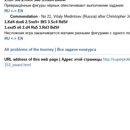
Превращённые фигуры чёрных обеспечивают выполнение задания.
RU <-> EN
Commendation
- No 21, Vitaly Medintsev (Russia) after Christopher 
1.Kd4 dxe6 2.Sxe5+ Bf3 3.Sc4 Rd5#
1.exd5 e6 2.d4 Ra5 3.Rd3 Bd5#
Несложная игра заканчивается матами разными фигурами с одного по
RU <-> EN
All problems of the tourney | Все задачи конкурса
URL address of this web page | Адрес этой страницы
http://superprob
153_award.html