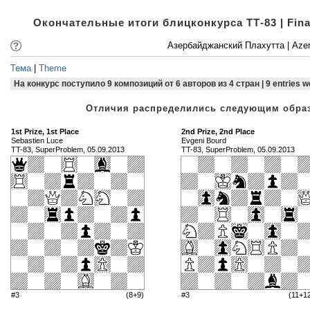
Окончательные итоги блицконкурса ТТ-83 | Fina
Азербайджанский Плахутта | Azerb
Тема
|
Theme
На конкурс поступило 9 композиций от 6 авторов из 4 стран | 9 entries we
Отличия распределились следующим образом
1st Prize, 1st Place
2nd Prize, 2nd Place
Sebastien Luce
Evgeni Bourd
TT-83, SuperProblem, 05.09.2013
TT-83, SuperProblem, 05.09.2013
#3
(8+9)
#3
(11+1