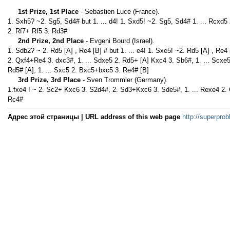
1st Prize, 1st Place
- Sebastien Luce (France).
1. Sxh5? ~2. Sg5, Sd4# but 1. ... d4! 1. Sxd5! ~2. Sg5, Sd4# 1. ... Rcxd5 
2. Rf7+ Rf5 3. Rd3#
2nd Prize, 2nd Place
- Evgeni Bourd (Israel).
1. Sdb2? ~ 2. Rd5 [A] , Re4 [B] # but 1. ... e4! 1. Sxe5! ~2. Rd5 [A] , Re4
2. Qxf4+Re4 3. dxc3#, 1. ... Sdxe5 2. Rd5+ [A] Kxc4 3. Sb6#, 1. ... Scxe5
Rd5# [A], 1. ... Sxc5 2. Bxc5+bxc5 3. Re4# [B]
3rd Prize, 3rd Place
- Sven Trommler (Germany).
1.fxe4 ! ~ 2. Sc2+ Kxc6 3. S2d4#, 2. Sd3+Kxc6 3. Sde5#, 1. ... Rexe4 2.
Rc4#
Адрес этой страницы | URL address of this web page
http://superprob