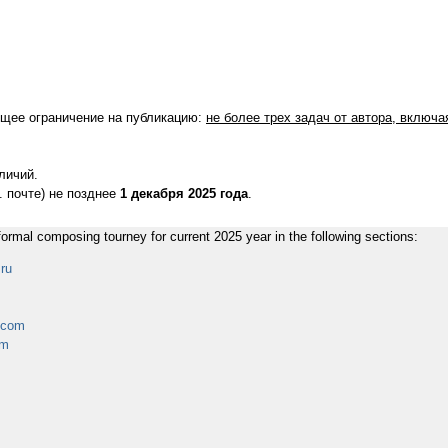
ющее ограничение на публикацию:
не более трех задач от автора, включ
личий.
 почте) не позднее
1 декабря 2025 года
.
rmal composing tourney for current 2025 year in the following sections:
ru
.com
om