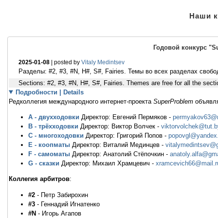
Наши ко
Годовой конкурс "Su
2025-01-08
| posted by
Vitaly Medintsev
Разделы: #2, #3, #N, H#, S#, Fairies. Темы во всех разделах своб
Sections: #2, #3, #N, H#, S#, Fairies. Themes are free for all the sec
Подробности | Details
Редколлегия международного интернет-проекта
SuperProblem
объявля
A - двухходовки
Директор: Евгений Пермяков -
permyakov63@m
B - трёхходовки
Директор: Виктор Волчек -
viktorvolchek@tut.b
C - многоходовки
Директор: Григорий Попов -
popovgl@yandex.
E - коопматы
Директор: Виталий Мединцев -
vitalymedintsev@
F - самоматы
Директор: Анатолий Стёпочкин -
anatoly.alfa@gm
G - сказки
Директор: Михаил Храмцевич -
xramcevich66@mail.r
Коллегия арбитров
:
#2
- Петр Забирохин
#3
- Геннадий Игнатенко
#N
- Игорь Агапов