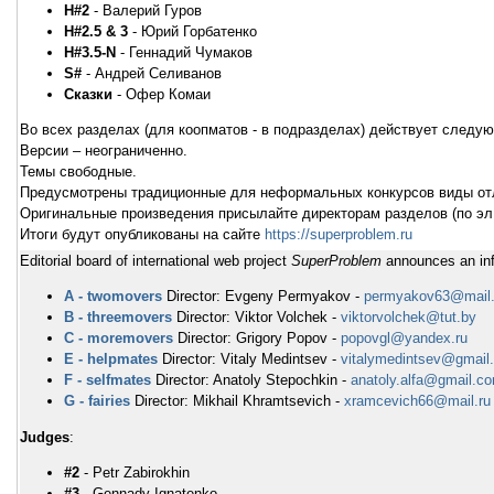
H#2
- Валерий Гуров
H#2.5 & 3
- Юрий Горбатенко
H#3.5-N
- Геннадий Чумаков
S#
- Андрей Селиванов
Сказки
- Офер Комаи
Во всех разделах (для коопматов - в подразделах) действует следу
Версии – неограниченно.
Темы свободные.
Предусмотрены традиционные для неформальных конкурсов виды от
Оригинальные произведения присылайте директорам разделов (по эл.
Итоги будут опубликованы на сайте
https://superproblem.ru
Editorial board of international web project
SuperProblem
announces an info
A - twomovers
Director: Evgeny Permyakov -
permyakov63@mail.
B - threemovers
Director: Viktor Volchek -
viktorvolchek@tut.by
C - moremovers
Director: Grigory Popov -
popovgl@yandex.ru
E - helpmates
Director: Vitaly Medintsev -
vitalymedintsev@gmail
F - selfmates
Director: Anatoly Stepochkin -
anatoly.alfa@gmail.c
G - fairies
Director: Mikhail Khramtsevich -
xramcevich66@mail.ru
Judges
:
#2
- Petr Zabirokhin
#3
- Gennady Ignatenko