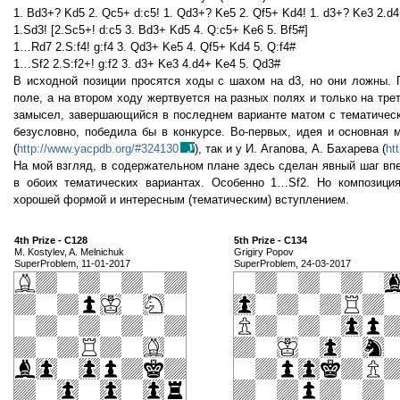
1. Bd3+? Kd5 2. Qc5+ d:c5! 1. Qd3+? Ke5 2. Qf5+ Kd4! 1. d3+? Ke3 2.d4
1.Sd3! [2.Sc5+! d:c5 3. Bd3+ Kd5 4. Q:c5+ Ke6 5. Bf5#]
1…Rd7 2.S:f4! g:f4 3. Qd3+ Ke5 4. Qf5+ Kd4 5. Q:f4#
1…Sf2 2.S:f2+! g:f2 3. d3+ Ke3 4.d4+ Ke4 5. Qd3#
В исходной позиции просятся ходы с шахом на d3, но они ложны. 
поле, а на втором ходу жертвуется на разных полях и только на тр
замысел, завершающийся в последнем варианте матом с тематическо
безусловно, победила бы в конкурсе. Во-первых, идея и основная 
(
http://www.yacpdb.org/#324130
), так и у И. Агапова, А. Бахарева (
ht
На мой взгляд, в содержательном плане здесь сделан явный шаг вп
в обоих тематических вариантах. Особенно 1…Sf2. Но композици
хорошей формой и интересным (тематическим) вступлением.
4th Prize - C128
5th Prize - C134
M. Kostylev, A. Melnichuk
Grigiry Popov
SuperProblem, 11-01-2017
SuperProblem, 24-03-2017