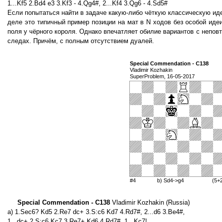
1...Kf5 2.Bd4 e3 3.Kf3 - 4.Qg4#, 2...Kf4 3.Qg6 - 4.Sd5#
Если попытаться найти в задаче какую-либо чёткую классическую ид
деле это типичный пример позиции на мат в N ходов без особой иде
поля у чёрного короля. Однако впечатляет обилие вариантов с непо
следах. Причём, с полным отсутствием дуалей.
Special Commendation - С138
Vladimir Kozhakin
SuperProblem, 16-05-2017
#4
b) Sd4->g4
(5+
Special Commendation - С138
Vladimir Kozhakin (Russia)
a) 1.Sec6? Kd5 2.Re7 dc+ 3.S:c6 Kd7 4.Rd7#, 2...d6 3.Be4#,
1...dc+ 2.S:c6 Kc7 3.Re7+ Kd6 4.Rd7#, 1...Kc7!