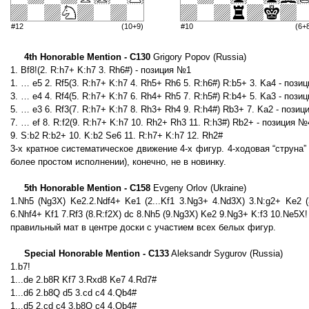
#12
(10+9)
#10
(6+
4th Honorable Mention - C130
Grigory Popov (Russia)
1. Bf8!(2. R:h7+ K:h7 3. Rh6#) - позиция №1
1. … e5 2. Rf5(3. R:h7+ K:h7 4. Rh5+ Rh6 5. R:h6#) R:b5+ 3. Ka4 - пози
3. … e4 4. Rf4(5. R:h7+ K:h7 6. Rh4+ Rh5 7. R:h5#) R:b4+ 5. Ka3 - пози
5. … e3 6. Rf3(7. R:h7+ K:h7 8. Rh3+ Rh4 9. R:h4#) Rb3+ 7. Ka2 - пози
7. … ef 8. R:f2(9. R:h7+ K:h7 10. Rh2+ Rh3 11. R:h3#) Rb2+ - позиция №
9. S:b2 R:b2+ 10. K:b2 Se6 11. R:h7+ K:h7 12. Rh2#
3-х кратное систематическое движение 4-х фигур. 4-ходовая “струна
более простом исполнении), конечно, не в новинку.
5th Honorable Mention - C158
Evgeny Orlov (Ukraine)
1.Nh5 (Ng3X) Ke2.2.Ndf4+ Ke1 (2...Kf1 3.Ng3+ 4.Nd3X) 3.N:g2+ Ke2 (
6.Nhf4+ Kf1 7.Rf3 (8.R:f2X) dc 8.Nh5 (9.Ng3X) Ke2 9.Ng3+ K:f3 10.Ne5X!
правильный мат в центре доски с участием всех белых фигур.
Special Honorable Mention - C133
Aleksandr Sygurov (Russia)
1.b7!
1...de 2.b8R Kf7 3.Rxd8 Ke7 4.Rd7#
1...d6 2.b8Q d5 3.cd c4 4.Qb4#
1...d5 2.cd c4 3.b8Q c4 4.Qb4#