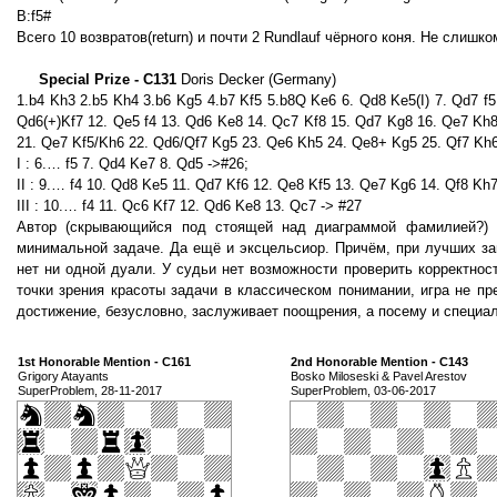
B:f5#
Всего 10 возвратов(return) и почти 2 Rundlauf чёрного коня. Не слишк
Special Prize - C131
Doris Decker (Germany)
1.b4 Kh3 2.b5 Kh4 3.b6 Kg5 4.b7 Kf5 5.b8Q Ke6 6. Qd8 Ke5(I) 7. Qd7 f5 
Qd6(+)Kf7 12. Qe5 f4 13. Qd6 Ke8 14. Qc7 Kf8 15. Qd7 Kg8 16. Qe7 Kh
21. Qe7 Kf5/Kh6 22. Qd6/Qf7 Kg5 23. Qe6 Kh5 24. Qe8+ Kg5 25. Qf7 Kh
I : 6.… f5 7. Qd4 Ke7 8. Qd5 ->#26;
II : 9.… f4 10. Qd8 Ke5 11. Qd7 Kf6 12. Qe8 Kf5 13. Qe7 Kg6 14. Qf8 Kh
III : 10.… f4 11. Qc6 Kf7 12. Qd6 Ke8 13. Qc7 -> #27
Автор (скрывающийся под стоящей над диаграммой фамилией?) у
минимальной задаче. Да ещё и эксцельсиор. Причём, при лучших з
нет ни одной дуали. У судьи нет возможности проверить корректнос
точки зрения красоты задачи в классическом понимании, игра не пр
достижение, безусловно, заслуживает поощрения, а посему и специа
1st Honorable Mention - C161
2nd Honorable Mention - C143
Grigory Atayants
Bosko Miloseski & Pavel Arestov
SuperProblem, 28-11-2017
SuperProblem, 03-06-2017