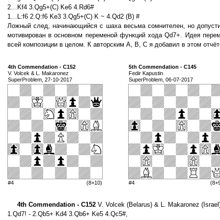
2…Kf4 3.Qg5+(C) Ke6 4.Rd6#
1…L:f6 2.Q:f6 Ke3 3.Qg5+(C) K ~ 4.Qd2 (B) #
Ложный след, начинающийся с шаха весьма сомнителен, но допусти
мотивирован в основном переменой функций хода Qd7+. Идея перем
всей композиции в целом. К авторским А, В, С я добавил в этом отчёт
4th Commendation - C152
5th Commendation - C145
V. Volcek & L. Makaronez
Fedir Kapustin
SuperProblem, 27-10-2017
SuperProblem, 06-07-2017
#4
(8+10)
#4
(8+
4th Commendation - C152
V. Volcek (Belarus) & L. Makaronez (Israel
1.Qd7! - 2.Qb5+ Kd4 3.Qb6+ Ke5 4.Qc5#,