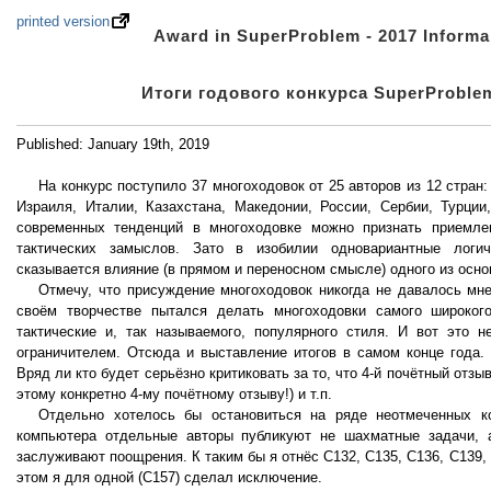
printed version
Award in SuperProblem - 2017 Informa
Итоги годового конкурса SuperProblem
Published: January 19th, 2019
На конкурс поступило 37 многоходовок от 25 авторов из 12 стран
Израиля, Италии, Казахстана, Македонии, России, Сербии, Турции
современных тенденций в многоходовке можно признать приемле
тактических замыслов. Зато в изобилии одновариантные логич
сказывается влияние (в прямом и переносном смысле) одного из осно
Отмечу, что присуждение многоходовок никогда не давалось мне
своём творчестве пытался делать многоходовки самого широкого
тактические и, так называемого, популярного стиля. И вот это 
ограничителем. Отсюда и выставление итогов в самом конце года. 
Вряд ли кто будет серьёзно критиковать за то, что 4-й почётный отзы
этому конкретно 4-му почётному отзыву!) и т.п.
Отдельно хотелось бы остановиться на ряде неотмеченных к
компьютера отдельные авторы публикуют не шахматные задачи, 
заслуживают поощрения. К таким бы я отнёс С132, С135, С136, С139, 
этом я для одной (С157) сделал исключение.