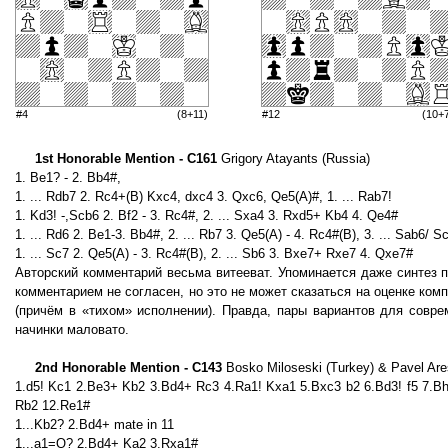
#4
(8+11)
#12
(10+
1st Honorable Mention - C161
Grigory Atayants (Russia)
1. Be1? - 2. Bb4#,
1. ... Rdb7 2. Rc4+(В) Kxc4, dxc4 3. Qxc6, Qe5(А)#, 1. ... Rab7!
1. Kd3! -,Scb6 2. Bf2 - 3. Rc4#, 2. ... Sxa4 3. Rxd5+ Kb4 4. Qe4#
1. ... Rd6 2. Be1-3. Bb4#, 2. ... Rb7 3. Qe5(А) - 4. Rc4#(В), 3. ... Sab6/ 
1. ... Sc7 2. Qe5(А) - 3. Rc4#(В), 2. ... Sb6 3. Bxe7+ Rxe7 4. Qxe7#
Авторcкий комментарий весьма витееват. Упоминается даже синтез 
комментарием не согласен, но это не может сказаться на оценке ко
(причём в «тихом» исполнении). Правда, пары вариантов для совре
начинки маловато.
2nd Honorable Mention - C143
Bosko Miloseski (Turkey) & Pavel Are
1.d5! Kc1 2.Be3+ Kb2 3.Bd4+ Rc3 4.Ra1! Kxa1 5.Bxc3 b2 6.Bd3! f5 7.B
Rb2 12.Re1#
1...Kb2? 2.Bd4+ mate in 11
1...a1=Q? 2.Bd4+ Ka2 3.Rxa1#