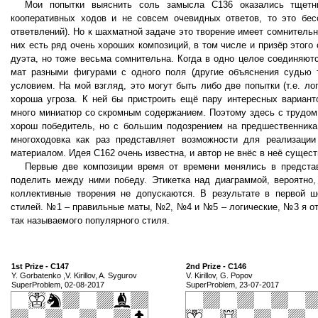
Мои попытки выяснить соль замысла С136 оказались тщет
кооперативных ходов и не совсем очевидных ответов, то это бе
ответвлений). Но к шахматной задаче это творение имеет сомнитель
них есть ряд очень хороших композиций, в том числе и призёр этого
дуэта, но тоже весьма сомнительна. Когда в одно целое соединяют
мат разными фигурами с одного поля (другие объяснения судью 
условием. На мой взгляд, это могут быть либо две попытки (т.е. л
хороша угроза. К ней бы пристроить ещё пару интересных варианто
много миниатюр со скромным содержанием. Поэтому здесь с трудом 
хорош победитель, но с большим подозрением на предшественника,
многоходовка как раз представляет возможности для реализаци
материалом. Идея С162 очень известна, и автор не внёс в неё сущес
Первые две композиции время от времени менялись в предста
поделить между ними победу. Этикетка над диаграммой, вероятно,
коллективные творения не допускаются. В результате в первой ш
стилей. №1 – правильные маты, №2, №4 и №5 – логические, №3 я от
так называемого популярного стиля.
1st Prize - C147
2nd Prize - C146
Y. Gorbatenko ,V. Kirillov, A. Sygurov
V. Kirillov, G. Popov
SuperProblem, 02-08-2017
SuperProblem, 23-07-2017