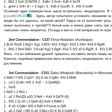
1...Bb2 2.Se5 (3.Rd7#) 2...Kd6+ 3.Sc6+ Kd5 4.Se7#
1...gxh4 2.Sf4+ K~+ 3.Sg2+ 3...Kd5 4.Sxe3#, 3...Kf6 4.Se4#
Основная идея (перекрестные шахи) встречалась неоднократно. В б
(
yacpdb/196110
) . Здесь автор попытался усложнить механизм за
вроде бы это удалось, но какой ценой? Ладья на е1 выполняет роль 
может выполнить и третий(??) белый конь и можно даже снять при 
«затычки» очень неприятны. Отсюда и место этой интересной по игре
2nd Commendation - C127
Elmar Abdullaev (Azerbaijan)
1.Bc6! Rxh6 2.Bg2+ Kg1 3.Bf3+ Kh2 4.Rg2+ Kh3 5.Sf4+ Kh4 6.Rg4#,
1...Rh2 2.Re4 Rd2+ 3.Kxd2 Kg2 4.Rg4+ Kh2 5.Sf2 d3 6.Rg2#, 4...Kf1 5.R
Жаль, что во избежание дуалей, пришлось поставить белую пешку на
Конечно, подобные правильные маты встречались неоднократно, но в
достижение.
3rd Commendation - C151
Zlatko Mihajloski (Macedonia) In Memoriam
1.Rd4+!? Kf5 2.Qd7+ (A) K:e5 3.Qd6+ Kf5 4.Rf4#
1…cd 2.Q:d4+ Kf5 3. Kd7 ~ 4.Qe4#(E)
1…Ke3!
1.Rd1! ( 2.Re1 )
1…a2 2.Re1(D) a1D 3.Re4 + Ke5 4.Qd7# (A)
1…Kf5 2.Q:c6! ( 3.Qe4+(E) Ke6 4.Rd6# )
2…K:e5 3.Qd6+ Kf5 4.Rd5 # Povrat w /QR
1…g5 2.Qd2 +!(B) K:e5 3.Re1+(D) K:f6 4.Qg5# (C)