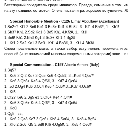
Бесспорный победитель среди миниатюр. Правда, сомнения в том, ч
на эту позицию, остаются. Очень чистая игра, хорошее вступление. Ж
Special Honorable Mention - C126
Elmar Abdullaev (Azerbaijan)
1.Se2+? Kf1 2.Be6 Ke1 3.Bc3+ Kd1 4.Bb3#, 3...Kf1 4.Bh3#, 1...Kh1!
1.Sb3? Kh1 2.Sd2 Kg1 3.Bd5 Kh1 4.Kf2#, 1...Kf1!
1.Be6! Kh1 2.Bh3 Kg1 3.Se2+ Kh1 4.Bg2#
1...Kf1 2.Se2 Ke1 3.Bc3+ Kd1 4.Bb3#, 3...Kf1 4.Bh3#
Снова правильные маты, а также выбор вступления, перемена игры.
опасной (и не понимаемой многими современными авторами) зоне – в
Special Commendation - C157
Alberto Armeni (Italy)
1.Bg5?
1...Ke6 2.Qf2 Kd7 3.Qc5 Ke6 4.Qd5#, 3...Ke8 4.Qe7#
2...Kd6 3.Qb6+ Ke5 4.Qf6#, 3...Kd7 4.Qc6#
1...e3 2.Qg4 Kd6 3.Qc4 Ke5 4.Qd5#,3...Kd7 4.Qc6#
1...Kf5!
1.Qf2? Ke6 2.Bg5 e3 3.Qf6+ Ke4 4.Qf4#
2...Kd6 3.Qb6+ Ke5 4.Qf6#, 3...Kd7 4.Qc6#
1...Kd6!
1.Qg8 - zz;
1...Kd6 2.Qe8 Kc7 3.Qc6+ Kb8 4.Sa6#, 3...Kd8 4.Bg5#
1...Kf6 2.Sc6 Kf5 3.Sd8 Kf6 4.Qg5#, 3...Ke5 4.Qe6#