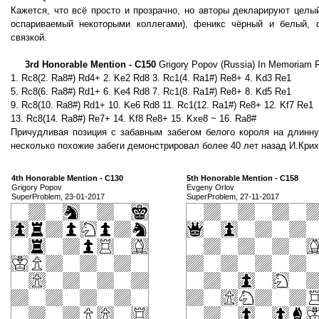
Кажется, что всё просто и прозрачно, но авторы декларируют целый
оспариваемый некоторыми коллегами), феникс чёрный и белый, 
связкой.
3rd Honorable Mention - C150
Grigory Popov (Russia) In Memoriam R
1. Rc8(2. Ra8#) Rd4+ 2. Ke2 Rd8 3. Rc1(4. Ra1#) Re8+ 4. Kd3 Re1
5. Rc8(6. Ra8#) Rd1+ 6. Ke4 Rd8 7. Rc1(8. Ra1#) Re8+ 8. Kd5 Re1
9. Rc8(10. Ra8#) Rd1+ 10. Ke6 Rd8 11. Rc1(12. Ra1#) Re8+ 12. Kf7 Re1
13. Rc8(14. Ra8#) Re7+ 14. Kf8 Re8+ 15. Kxe8 ~ 16. Ra8#
Причудливая позиция с забавным забегом белого короля на длинну
несколько похожие забеги демонстрировал более 40 лет назад И.Крих
4th Honorable Mention - C130
5th Honorable Mention - C158
Grigory Popov
Evgeny Orlov
SuperProblem, 23-01-2017
SuperProblem, 27-11-2017