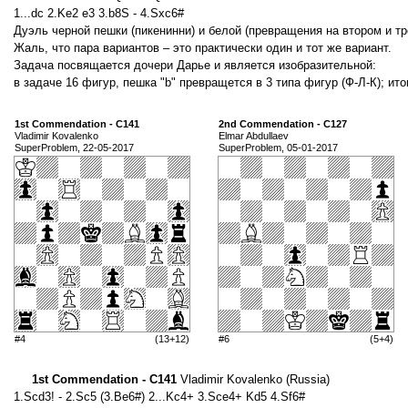
1...dc 2.Ke2 e3 3.b8S - 4.Sxc6#
Дуэль черной пешки (пикенинни) и белой (превращения на втором и тр
Жаль, что пара вариантов – это практически один и тот же вариант.
Задача посвящается дочери Дарье и является изобразительной:
в задаче 16 фигур, пешка "b" превращется в 3 типа фигур (Ф-Л-К); ит
1st Commendation - C141
2nd Commendation - C127
Vladimir Kovalenko
Elmar Abdullaev
SuperProblem, 22-05-2017
SuperProblem, 05-01-2017
#4
(13+12)
#6
(5+4)
1st Commendation - C141
Vladimir Kovalenko (Russia)
1.Scd3! - 2.Sc5 (3.Be6#) 2...Kc4+ 3.Sce4+ Kd5 4.Sf6#