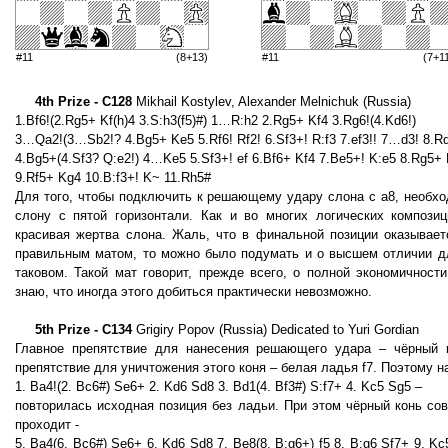
#11
(8+13)
#11
(7+1
4th Prize - C128
Mikhail Kostylev, Alexander Melnichuk (Russia)
1.Bf6!(2.Rg5+ Kf(h)4 3.S:h3(f5)#) 1…R:h2 2.Rg5+ Kf4 3.Rg6!(4.Kd6!)
3…Qа2!(3…Sb2!? 4.Bg5+ Kе5 5.Rf6! Rf2! 6.Sf3+! R:f3 7.ef3!! 7…d3! 8.Rd
4.Bg5+(4.Sf3? Q:е2!) 4…Kе5 5.Sf3+! ef 6.Bf6+ Kf4 7.Be5+! K:е5 8.Rg5+ 
9.Rf5+ Kg4 10.B:f3+! K~ 11.Rh5#
Для того, чтобы подключить к решающему удару слона с а8, необхо
слону с пятой горизонтали. Как и во многих логических компози
красивая жертва слона. Жаль, что в финальной позиции оказывает
правильным матом, то можно было подумать и о высшем отличии дл
таковом. Такой мат говорит, прежде всего, о полной экономичност
знаю, что иногда этого добиться практически невозможно.
5th Prize - C134
Grigiry Popov (Russia) Dedicated to Yuri Gordian
Главное препятствие для нанесения решающего удара – чёрный к
препятствие для уничтожения этого коня – белая ладья f7. Поэтому н
1. Ba4!(2. Bc6#) Se6+ 2. Kd6 Sd8 3. Bd1(4. Bf3#) S:f7+ 4. Kc5 Sg5 –
повторилась исходная позиция без ладьи. При этом чёрный конь сов
проходит -
5. Ba4(6. Bc6#) Se6+ 6. Kd6 Sd8 7. Be8(8. B:g6+) f5 8. B:g6 Sf7+ 9. Kc