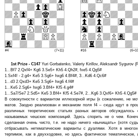
#4
(7+11)
#16
(6+1
1st Prize - C147
Yuri Gorbatenko, Valeriy Kirillov, Aleksandr Sygurov (
1...Bf7 2.Qxf4+ Kg6 3.Se5+ Kh5 4.Qh2#, fxe5 4.Qg5#
1.Sxf4! - 2.g4+ Ke5 3.Sg6+ hxg6 4.Bf4#, 3...Kd6 4.Qc6#
1...d3 2.Qxd3+ Ke5 3.Sg6+ hxg6 4.f4#
1...Ke5 2.Sg6+ hxg6 3.Bf4+ Kf5 4.g4#
1...Sa7/Se7 2.Sd5+ Ke5 3.Bf4+ Kf5 4.Se7#, 2...Kg6 3.Qxf6+ Kh5 4.Qg5#
В совокупности с вариантом иллюзорной игры (к сожалению, не мо
матов. Заодно реализован и механизм поля f4 – сюда идут в пр
различных теоретических статьях разных авторов обсуждалось
называемых чешских композиций. Здесь спорить не о чем. Конеч
сделанная очень чисто, т.е. не надо ничего «вычищать» (хотя суд
отбрасывать нетематические варианты с дуалями. Хотя в многох
терпимое, как в двухходовке, но здесь фактически тематическое,