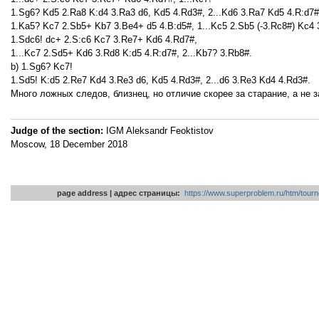
1.Sg6? Kd5 2.Ra8 K:d4 3.Ra3 d6, Kd5 4.Rd3#, 2...Kd6 3.Ra7 Kd5 4.R:d7#,
1.Ka5? Kc7 2.Sb5+ Kb7 3.Be4+ d5 4.B:d5#, 1...Kc5 2.Sb5 (-3.Rc8#) Kc4 3
1.Sdc6! dc+ 2.S:c6 Kc7 3.Re7+ Kd6 4.Rd7#,
1...Kc7 2.Sd5+ Kd6 3.Rd8 K:d5 4.R:d7#, 2...Kb7? 3.Rb8#.
b) 1.Sg6? Kc7!
1.Sd5! K:d5 2.Re7 Kd4 3.Re3 d6, Kd5 4.Rd3#, 2...d6 3.Re3 Kd4 4.Rd3#.
Много ложных следов, близнец, но отличие скорее за старание, а не 
Judge of the section:
IGM Aleksandr Feoktistov
Moscow, 18 December 2018
page address | адрес страницы:
https://www.superproblem.ru/htm/tou