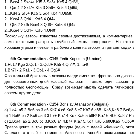
1...Bxe4 2.Sxc4+ Kf5 3.Se3+ Ke5 4.Qd6#,
1...Qxe4 2.Sxf7+ Kf5 3.Sh6+ Ke5 4.Qd6#,
1...Kd4 2.Sf5+ Kc5 3.Sd4 Kb4 4.Qb5#,
2...Kxe4 3.Qd4+ Kxf5 4.Qf4#,
1...Qf5 2.Sxf5 Bxe4 3.Qd6+ Kxf5 4.Qf4#,
2...Kxe4 3.Qd4+ Kxf5 4.Qf4#
Поскольку авторы известны своими достижениями, а комментариев 
самостоятельно раскрыть глубинный смысл содержания. Но таков
хорошая угроза и чёткая игра белого коня на втором и третьем ходах 
5th Commendation - C145
Fedir Kapustin (Ukraine)
1.Rc1? Kg5 2.Qd1 - 3.Qd8+ Kh5 4.Qh4#, 1...a4!
1.Bh7! - 2.Ra1 - 3.Qb1 - 4.Qg6#
Фронтальный бристоль в ложном следе сменятся фронтально-диагона
для современных дней масштаб маловат – только один вариант ре
полностью беспомощны. Сразу возникает мысль сделать пятиходовк
совсем другое дело.
6th Commendation - C154
Borislav Atanasov (Bulgaria)
a) 1.e4! a5 2.Ba6 ba 3.e5 Kb7 4.e6 Ka8 5.е7 Kb7 6.e8B! Ka8,Kc8 7.Bc6
b) 1.Ba6! ba 2.Kc6 a5 3.3.b7+ Ka7 4.Kc7 Ka6 5.b8R! Ka7 6.Rb6 Ka8 7.Rа
c) 1.B:a4! a5 2.Bc6 bc 3.K:c6 a4 4.b7+ K:a7 5.Kc7 Ka6 6.b8QKa5 7.Qb6#
Превращения в три разные фигуры (одно с идеей «Феникс»), эксц
Сделано это всё с помощью близнецов. Борьбы практически нет