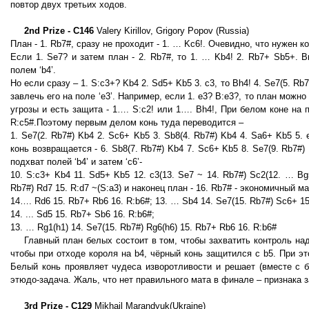
повтор двух третьих ходов.
2nd Prize - C146
Valery Kirillov, Grigory Popov (Russia)
План - 1. Rb7#, сразу не проходит - 1. … Kc6!. Очевидно, что нужен ко
Если 1. Se7? и затем план - 2. Rb7#, то 1. … Kb4! 2. Rb7+ Sb5+. 
полем ‘b4’.
Но если сразу – 1. S:c3+? Kb4 2. Sd5+ Kb5 3. c3, то Bh4! 4. Se7(5. Rb
завлечь его на поле ‘e3’. Например, если 1. e3? B:e3?, то план можн
угрозы и есть защита - 1…. S:c2! или 1…. Bh4!, При белом коне на п
R:c5#.Поэтому первым делом конь туда переводится –
1. Se7(2. Rb7#) Kb4 2. Sc6+ Kb5 3. Sb8(4. Rb7#) Kb4 4. Sa6+ Kb5 5. 
конь возвращается - 6. Sb8(7. Rb7#) Kb4 7. Sc6+ Kb5 8. Se7(9. Rb7
подхват полей ‘b4’ и затем ‘c6’-
10. S:c3+ Kb4 11. Sd5+ Kb5 12. c3(13. Se7 ~ 14. Rb7#) Sc2(12. … Bg
Rb7#) Rd7 15. R:d7 ~(S:a3) и наконец план - 16. Rb7# - экономичный ма
14…. Rd6 15. Rb7+ Rb6 16. R:b6#; 13. … Sb4 14. Se7(15. Rb7#) Sc6+ 15
14. ... Sd5 15. Rb7+ Sb6 16. R:b6#;
13. … Rg1(h1) 14. Se7(15. Rb7#) Rg6(h6) 15. Rb7+ Rb6 16. R:b6#
Главный план белых состоит в том, чтобы захватить контроль на
чтобы при отходе короля на b4, чёрный конь защитился с b5. При э
Белый конь проявляет чудеса изворотливости и решает (вместе с б
этюдо-задача. Жаль, что нет правильного мата в финале – признака 
3rd Prize - C129
Mikhail Marandyuk(Ukraine)