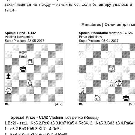
заканчивается на 7 ходу – явный плюс. Если бы автору удалось и 
выше.
Miniatures | Отличия для 
Special Prize - C142
Special Honorable Mention - C126
Vladimir Kovalenko
Elmar Abdullaev
SuperProblem, 22-05-2017
SuperProblem, 05-01-2017
#4
(4+2)
#4
(5+
Special Prize - C142
Vladimir Kovalenko (Russia)
1.Bc2! - zz;1...Kb5 2.Rc6 a3 3.Kb7 Ka5 4.Rc5#, 2...Ka5 3.Bd3 a3 4.Ra6#
1...a3 2.Bb3 Kb5 3.Kb7 - 4.Rd5#
1...Kc4 2.Kc6 a3 3.Re6 Kd4 4.Re4#