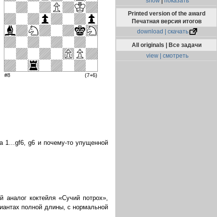
show
|
показать
Printed version of the award
Печатная версия итогов
download | скачать
All originals | Все задачи
view | смотреть
#8
(7+6)
а 1…gf6, g6 и почему-то упущенной
 аналог коктейля «Сучий потрох»,
иантах полной длины, с нормальной