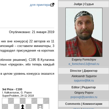
Judge | Судья
для принтера
Опубликовано: 21 января 2019
них вне конкурса) 22 авторов из 11
омпозиций – составили миниатюры, 3
подраздел присуждения «в коротких
обочное решение), С195 В.Кулагина
Evgeny Fomichjov
e_fomichev13@mail.ru
олных «предков», ибо теперь каждый
Director | Директор
в целом уровень конкурса оказался
Aleksandr Sygurov
sygurov@bk.ru
Editor | Редактор
3rd Prize - C193
I. Kalkavouras, G. Popov
Grigory Popov
SuperProblem, 24-11-2018
popovgl@yandex.ru
Comments | Комментарии