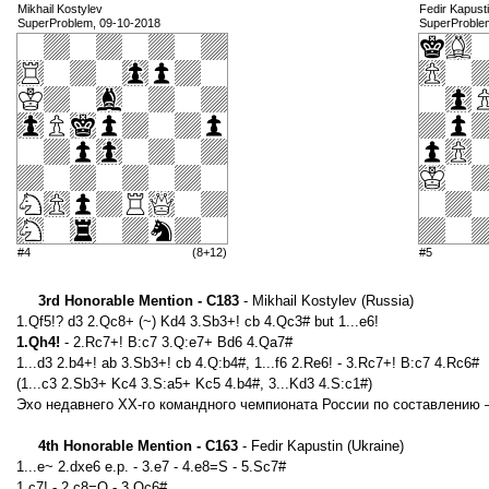
Mikhail Kostylev
Fedir Kapust
SuperProblem, 09-10-2018
SuperProble
#4
(8+12)
#5
3rd Honorable Mention - C183
- Mikhail Kostylev (Russia)
1.Qf5!? d3 2.Qc8+ (~) Kd4 3.Sb3+! cb 4.Qc3# but 1...e6!
1.Qh4!
- 2.Rc7+! B:c7 3.Q:e7+ Bd6 4.Qa7#
1...d3 2.b4+! ab 3.Sb3+! cb 4.Q:b4#, 1...f6 2.Re6! - 3.Rc7+! B:c7 4.Rc6#
(1...c3 2.Sb3+ Kc4 3.S:a5+ Kc5 4.b4#, 3...Kd3 4.S:c1#)
Эхо недавнего XX-го командного чемпионата России по составлению –
4th Honorable Mention - C163
- Fedir Kapustin (Ukraine)
1...e~ 2.dxe6 e.p. - 3.e7 - 4.e8=S - 5.Sc7#
1.c7! - 2.c8=Q - 3.Qc6#,