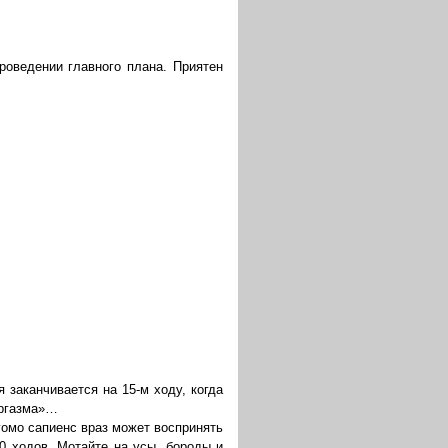
роведении главного плана. Приятен
 заканчивается на 15-м ходу, когда
оргазма»…
гомо сапиенс враз может воспринять
0 ходов. Мотайте на усы, бороды и