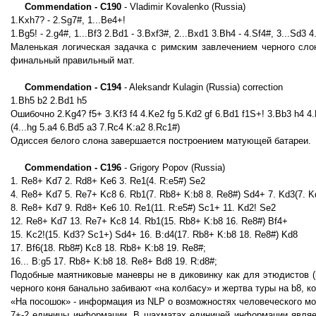
Commendation - C190
- Vladimir Kovalenko (Russia)
1.Kxh7? - 2.Sg7#, 1...Be4+!
1.Bg5! - 2.g4#, 1...Bf3 2.Bd1 - 3.Bxf3#, 2...Bxd1 3.Bh4 - 4.Sf4#, 3...Sd3 
Маленькая логическая задачка с римским завлечением черного слон
финальный правильный мат.
Commendation - C194
- Aleksandr Kulagin (Russia) correction
1.Bh5 b2 2.Bd1 h5
Ошибочно 2.Kg4? f5+ 3.Kf3 f4 4.Ke2 fg 5.Kd2 gf 6.Bd1 f1S+! 3.Bb3 h4 4.
(4...hg 5.а4 6.Bd5 a3 7.Rc4 K:a2 8.Rc1#)
Одиссея белого слона завершается построением матующей батареи.
Commendation - C196
- Grigory Popov (Russia)
1. Re8+ Kd7 2. Rd8+ Ke6 3. Re1(4. R:e5#) Se2
4. Re8+ Kd7 5. Re7+ Kc8 6. Rb1(7. Rb8+ K:b8 8. Re8#) Sd4+ 7. Kd3(7. K
8. Re8+ Kd7 9. Rd8+ Ke6 10. Re1(11. R:e5#) Sc1+ 11. Kd2! Se2
12. Re8+ Kd7 13. Re7+ Kc8 14. Rb1(15. Rb8+ K:b8 16. Re8#) Bf4+
15. Kc2!(15. Kd3? Sc1+) Sd4+ 16. B:d4(17. Rb8+ K:b8 18. Re8#) Kd8
17. Bf6(18. Rb8#) Kc8 18. Rb8+ K:b8 19. Re8#;
16... B:g5 17. Rb8+ K:b8 18. Re8+ Bd8 19. R:d8#;
Подобные маятниковые маневры не в диковинку как для этюдистов (по
черного коня банально забивают «на колбасу» и жертва туры на b8, 
«На посошок» - информация из NLP о возможностях человеческого мо
7+-2 единицы информации. В шахматах единицей информации являетс