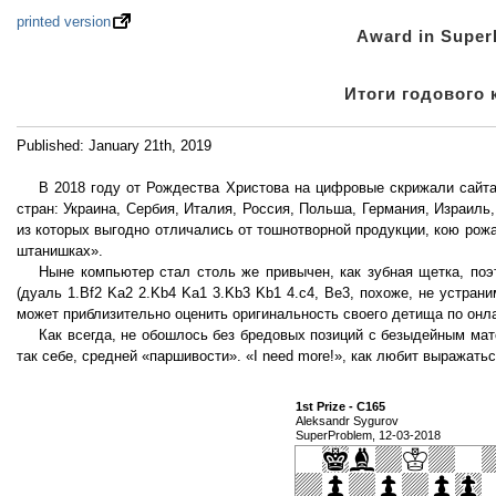
printed version
Award in Super
Итоги годового 
Published: January 21th, 2019
В 2018 году от Рождества Христова на цифровые скрижали сайта S
стран: Украина, Сербия, Италия, Россия, Польша, Германия, Израиль
из которых выгодно отличались от тошнотворной продукции, кою ро
штанишках».
Ныне компьютер стал столь же привычен, как зубная щетка, поэ
(дуаль 1.Bf2 Ka2 2.Kb4 Ka1 3.Kb3 Kb1 4.c4, Be3, похоже, не устра
может приблизительно оценить оригинальность своего детища по онл
Как всегда, не обошлось без бредовых позиций с безыдейным ма
так себе, средней «паршивости». «I need more!», как любит выражат
1st Prize - C165
Aleksandr Sygurov
SuperProblem, 12-03-2018