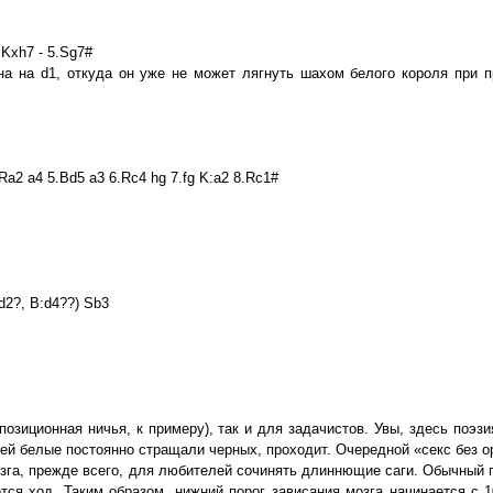
4.Kxh7 - 5.Sg7#
а на d1, откуда он уже не может лягнуть шахом белого короля при п
Ra2 a4 5.Bd5 a3 6.Rc4 hg 7.fg K:a2 8.Rс1#
d2?, B:d4??) Sb3
зиционная ничья, к примеру), так и для задачистов. Увы, здесь поэзия
коей белые постоянно стращали черных, проходит. Очередной «секс без 
зга, прежде всего, для любителей сочинять длиннющие саги. Обычный 
я ход. Таким образом, нижний порог зависания мозга начинается с 1