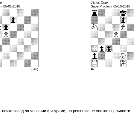
in
János Csák
m, 05-01-2018
SuperProblem, 05-10-2018
(6+6)
#7
 пачка засад за черными фигурами, но решению не хватает цельности.