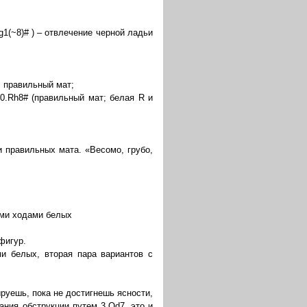
1(~8)# ) – отвлечение черной ладьи
, правильный мат;
10.Rh8# (правильный мат; белая R и
и правильных мата. «Весомо, грубо,
ьими ходами белых
фигур.
и белых, вторая пара вариантов с
руешь, пока не достигнешь ясности,
ния обструкции путем 3.Qd7, это и