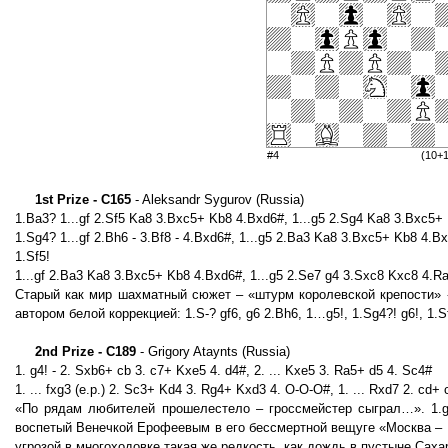
#4
(10+
1st Prize - C165
- Aleksandr Sygurov (Russia)
1.Ba3? 1...gf 2.Sf5 Ka8 3.Bxc5+ Kb8 4.Bxd6#, 1...g5 2.Sg4 Ka8 3.Bxc5+ 
1.Sg4? 1...gf 2.Bh6 - 3.Bf8 - 4.Bxd6#, 1...g5 2.Ba3 Ka8 3.Bxc5+ Kb8 4.Bx
1.Sf5!
1...gf 2.Ba3 Ka8 3.Bxc5+ Kb8 4.Bxd6#, 1...g5 2.Se7 g4 3.Sxc8 Kxc8 4.Ra8
Старый как мир шахматный сюжет – «штурм королевской крепости» -
автором белой коррекцией: 1.S-? gf6, g6 2.Bh6, 1…g5!, 1.Sg4?! g6!, 1.S
2nd Prize - C189
- Grigory Ataynts (Russia)
1. g4! - 2. Sxb6+ cb 3. c7+ Kxe5 4. d4#, 2. ... Kxe5 3. Ra5+ d5 4. Sc4#
1. ... fxg3 (e.p.) 2. Sc3+ Kd4 3. Rg4+ Kxd3 4. O-O-O#, 1. ... Rxd7 2. cd+
«По рядам любителей прошелестело – гроссмейстер сыграл…». 1.g
воспетый Венечкой Ерофеевым в его бессмертной вещуге «Москва – 
угрозой в многоходовке такая же редкость, как дождь в пустыне Саха