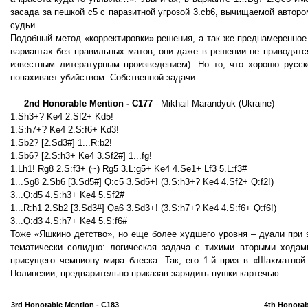
засада за пешкой с5 с паразитной угрозой 3.cb6, вычищаемой автор
судьи…
Подобный метод «корректировки» решения, а так же преднамеренное 
вариантах без правильных матов, они даже в решении не приводятс
известным литературным произведением). Но то, что хорошо русск
попахивает убийством. Собственной задачи.
2nd Honorable Mention - C177
- Mikhail Marandyuk (Ukraine)
1.Sh3+? Ke4 2.Sf2+ Kd5!
1.S:h7+? Ke4 2.S:f6+ Kd3!
1.Sb2? [2.Sd3#] 1...R:b2!
1.Sb6? [2.S:h3+ Ke4 3.Sf2#] 1...fg!
1.Lh1! Rg8 2.S:f3+ (~) Rg5 3.L:g5+ Ke4 4.Se1+ Lf3 5.L:f3#
1...Sg8 2.Sb6 [3.Sd5#] Q:c5 3.Sd5+! (3.S:h3+? Ke4 4.Sf2+ Q:f2!)
3...Q:d5 4.S:h3+ Ke4 5.Sf2#
1...R:h1 2.Sb2 [3.Sd3#] Qa6 3.Sd3+! (3.S:h7+? Ke4 4.S:f6+ Q:f6!)
3...Q:d3 4.S:h7+ Ke4 5.S:f6#
Тоже «Яшкино детство», но еще более худшего уровня – дуали при 
тематически солидно: логическая задача с тихими вторыми ходам
присущего чемпиону мира блеска. Так, его 1-й приз в «Шахматной
Полинезии, предварительно приказав зарядить пушки картечью.
3rd Honorable Mention - C183
4th Honorab