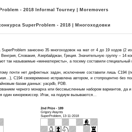
Problem - 2018 Informal Tourney | Moremovers
конкурса SuperProblem - 2018 | Многоходовки
uperProblem занесено 35 многоходовок на мат от 4 до 19 ходов (2 из 
, Венгрия, Словакия, Азербайджан, Греция. Значительную группу – 14 к
жают так называемые «миниатюристы», а посему составили специальный 
тому почти нет дефектных задач, исключение составили лишь С194 (п
нимая…), С194 своевременно исправлена автором, и стопроцентно без п
айновым базам данных: yacpdb, PDB.
тованием черного монарха или бессмысленным набором вариантов, да и 
ься один кинорежиссер. Итак, на подиум вызываются…
2nd Prize - 189
Grigory Ataynts
SuperProblem, 13-11-2018