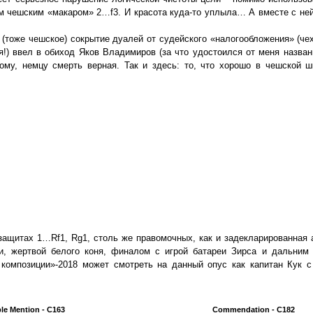
ом чешским «макаром» 2…f3. И красота куда-то уплыла… А вместе с ней
(тоже чешское) сокрытие дуалей от судейского «налогообложения» (чех
я!) ввел в обиход Яков Владимиров (за что удостоился от меня назван
ому, немцу смерть верная. Так и здесь: то, что хорошо в чешской ш
защитах 1…Rf1, Rg1, столь же правомочных, как и задекларированная
и, жертвой белого коня, финалом с игрой батареи Зирса и дальним 
 композиции»-2018 может смотреть на данный опус как капитан Кук с
le Mention - C163
Commendation - C182