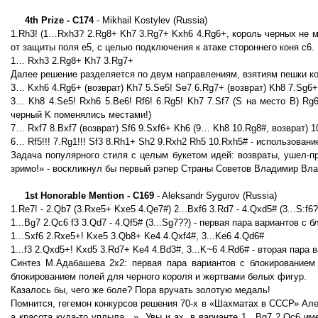
4th Prize - C174
- Mikhail Kostylev (Russia)
1.Rh3! (1…Rxh3? 2.Rg8+ Kh7 3.Rg7+ Kxh6 4.Rg6+, король черных не м
от защиты поля е5, с целью подключения к атаке стороннего коня с6.
1… Rxh3 2.Rg8+ Kh7 3.Rg7+
Далее решение разделяется по двум направлениям, взятиям пешки к
3… Kxh6 4.Rg6+ (возврат) Kh7 5.Se5! Se7 6.Rg7+ (возврат) Kh8 7.Sg6+
3… Kh8 4.Se5! Rxh6 5.Be6! Rf6! 6.Rg5! Kh7 7.Sf7 (S на место B) R
черный K поменялись местами!)
7… Rxf7 8.Bxf7 (возврат) Sf6 9.Sxf6+ Kh6 (9… Kh8 10.Rg8#, возврат) 1
6… Rf5!!! 7.Rg1!!! Sf3 8.Rh1+ Sh2 9.Rxh2 Rh5 10.Rxh5# - использован
Задача популярного стиля с целым букетом идей: возвраты, ушел-пр
зримо!» - воскликнул бы первый рэпер Страны Советов Владимир Вла
1st Honorable Mention - C169
- Aleksandr Sygurov (Russia)
1.Re7! - 2.Qb7 (3.Rxe5+ Kxe5 4.Qe7#) 2...Bxf6 3.Rd7 - 4.Qxd5# (3...S:f6?
1...Bg7 2.Qc6 f3 3.Qd7 - 4.Qf5# (3...Sg7??) - первая пара вариантов
1...Sxf6 2.Rxe5+! Kxe5 3.Qb8+ Ke4 4.Qxf4#, 3...Ke6 4.Qd6#
1...f3 2.Qxd5+! Kxd5 3.Rd7+ Ke4 4.Bd3#, 3...K~6 4.Rd6# - вторая пар
Синтез М.Адабашева 2х2: первая пара вариантов с блокированием
блокированием полей для черного короля и жертвами белых фигур.
Казалось бы, чего же боле? Пора вручать золотую медаль!
Помнится, гегемон конкурсов решения 70-х в «Шахматах в СССР» Але
а красота куда-то уплыла…». Увы и ах, в варианте 1…Bg7 2.Qc6 им