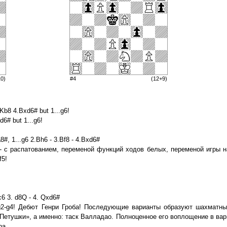
10)
#4
(12+9)
Kb8 4.Bxd6# but 1...g6!
d6# but 1...g6!
#, 1...g6 2.Bh6 - 3.Bf8 - 4.Bxd6#
 с распатованием, переменой функций ходов белых, переменой игры н
f5!
 c6 3. d8Q - 4. Qxd6#
2-g4! Дебют Генри Гроба! Последующие варианты образуют шахматный
Петушки», а именно: таск Валладао. Полноценное его воплощение в вар
ра.