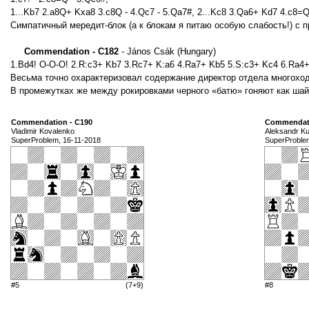
1...Kb7 2.a8Q+ Kxa8 3.c8Q - 4.Qc7 - 5.Qa7#, 2...Kc8 3.Qa6+ Kd7 4.c8=
Симпатичный мередит-блок (а к блокам я питаю особую слабость!) с 
Commendation - C182
- János Csák (Hungary)
1.Bd4! O-O-O! 2.R:c3+ Kb7 3.Rc7+ K:a6 4.Ra7+ Kb5 5.S:c3+ Kc4 6.Ra4
Весьма точно охарактеризовал содержание директор отдела многоходо
В промежутках же между рокировками черного «батю» гоняют как шай
Commendation - C190
Commendati
Vladimir Kovalenko
Aleksandr Ku
SuperProblem, 16-11-2018
SuperProble
#5
(7+9)
#8