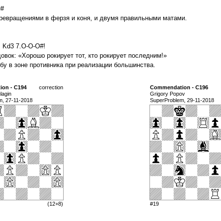
Q#
превращениями в ферзя и коня, и двумя правильными матами.
+ Kd3 7.O-O-O#!
вок: «Хорошо рокирует тот, кто рокирует последним!»
бу в зоне противника при реализации большинства.
on - C194
correction
Commendation - C196
lagin
Grigory Popov
m, 27-11-2018
SuperProblem, 29-11-2018
(12+8)
#19