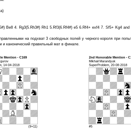
a)
5#) Be8 4. Rg3(5.Rh3#) Rh1 5.Rf3(6.Rf4#) e5 6.Rf4+ exf4 7. Sf5+ Kg4 and 
правленными на подхват 3 свободных полей у черного короля при попыт
и и канонический правильный мат в финале.
le Mention - C169
2nd Honorable Mention - C
ygurov
Mikhail Marandyuk
m, 14-04-2018
SuperProblem, 20-08-2018
(9+11)
#5