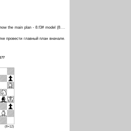
now the main plan - 8.f3# model (8….
ке провести главный план вначале.
177
(8+12)