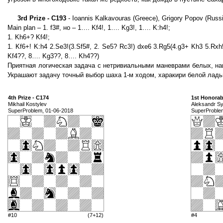
3rd Prize - C193
- Ioannis Kalkavouras (Greece), Grigory Popov (Russi
Main plan – 1. f3#, но – 1…. Kf4!, 1…. Kg3!, 1…. K:h4!;
1. Kh6+? Kf4!;
1. Kf6+! K:h4 2.Se3!(3.Sf5#, 2. Se5? Rc3!) dxe6 3.Rg5(4.g3+ Kh3 5.Rxh
Kf4??, 8…. Kg3??, 8…. Kh4??)
Приятная логическая задача с нетривиальными маневрами белых, на
Украшают задачу точный выбор шаха 1-м ходом, харакири белой ладь
4th Prize - C174
1st Honorab
Mikhail Kostylev
Aleksandr S
SuperProblem, 01-06-2018
SuperProble
#10
(7+12)
#4