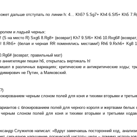
ожет дальше отступать по линии h: 4… Kh5? 5.Sg7+ Kh4 6.Sf5+ Kh5 7.Rg
оролем и ладьей черных:
! (S на место R) Sxg6 8.Rg8+ (возврат) Kh7 9.Sf6+ Kh6 10.Rxg6# (возврат
g6! 8.Rh5+ (белая и черная RR поменялись местами!) Rh6 9.Rxh6+ Kg8 
0.Rg6# (возврат, правильный мат)
ие аннигиляции пешки h6, открылась вертикаль h!
ишел в различных вариациях; критические и антикритические ходы; тр
димирович не Путин, а Маяковский.
?)
 с блокированием черным слоном полей для коня и тихими вторыми и трет
а вариантов с блокированием полей для черного короля и жертвами белых 
 черным слоном полей для коня и тихими вторыми и третьими ходам
ксандр Служилов написал: «Вдруг замечаешь посторонний ход, анализи
еет серьезное нарушение логической чистоты цели – помимо использова