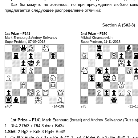
Как бы кому-то не хотелось, но при присуждении любого кон
предлагается следующее распределение отличий:
Section A (S#2-3)
1st Prize ‒ F141
2nd Prize ‒ F150
Mark Erenburg & Andrey Selivanov
Mikhail Khramtsevich
SuperProblem, 07-09-2018
SuperProblem, 11-11-2018
s#3*
(14+10)
s#3
(11+1
1st Prize ‒ F141
Mark Erenburg (Israel) and Andrey Selivanov (Russia)
1...Rb4 2.Rd3 + Rf4 3.dxc+ Bd3#
1.Sh6!
2.Rg2 + Kd5 3.Rg4+ Be4#
1...Qxd8 2.Re3+ Ke7 3.exd7+ Be4#, 1...c4 2.Rg5+ Kc5 3.d6+ Bf5#, 1...c