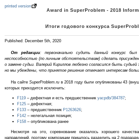
printed version
Award in SuperProblem - 2018 Inform
Итоги годового конкурса SuperProbl
Published: December 5th, 2020
От редакции
: первоначально судить данный конкурс был
неспособностью (по личным обстоятельствам) сделать присужден
о замене судьи. Валерий Кириллов любезно согласился быть судьей 
но мы убеждены, что принятое решение отвечает интересам больш
На сайте
SuperProblem.ru
в 2018 году были опубликованы 43 (внуш
которых приходится исключить:
F119
– дефектная и есть предшественник
yacpdb/384787
;
F125
– дефектная;
F133
– предшественник
P1263626
;
F142
– нелегальная позиция;
F158
– опубликована ранее
Несмотря на это, соревнование оказалось хорошего качест
направлений, поэтому композиции пришлось разделить на 2 подраздел