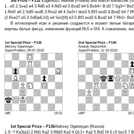
3rd Prize ‒ F132
Eugeniusz Iwanow (Poland) and Marcin Banaszek (
1...e5 2.Sxe2 e4 3.Rd5 e3 4.Rd3 ed 5.Bxd2 b4 6.Bxb4+ B:d3 7.Sg3+! Be2
1.Re5! e6 2.Sd5! exd5 3.Rxe2 d4 4.Se3+! dxe3 5.Bf3 exd2 6.Bxd2 b4 7.
(2.Rxe2? e5 3.Sd5(e6,h3) e4 Se1(f4) e3 5.Bf3 exd2 6.Bxd2 b4 7.Rh2+ Be
В иллюзорной игре и решении создаются и играют белые батаре
жертвы белых фигур, изменение функций Rc5 и Sf4. К сожалению, ма
1st Special Prize ‒ F136
2nd Special Prize ‒ F146
Aleksey Oganesjan
Anatoly Stepochkin
SuperProblem, 09-07-2018
SuperProblem, 11-10-2018
s#8
(9+3)
s#8*
(8+
1st Special Prize ‒ F136
Aleksey Oganesjan (Russia)
1.S~? Ka3(a1) 2.Rd1 Ka2 3.R8d3 Ka3 4.Qc1+ Ka2 5.Bd2 f4 6.c5 bxc5 7.B