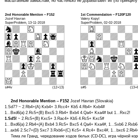
масштабным замыслам, но частенько не дорабатывет их (по принципу 
2nd Honorable Mention ‒ F152
1st Commendation ‒ F120F120
Jozef Havran
Valery Kopyl
SuperProblem, 13-11-2018
SuperProblem, 02-02-2018
s#4v
(12+13)
s#5
(13+
2nd Honorable Mention ‒ F152
Jozef Havran (Slovakia)
1.Sd7? ~ 2.Rb4+(A) Kxb4+ 3.Rcc4+ Kb5 4.Rb4+ Kxb4#
1...Bxd6(a) 2.Rc5+(B) Bxc5 3.Rb4+ Bxb4 4.Qa4+ Kxa4# but 1...Rxc2!
1.Sd5!
~ 2.Rc5+(B) Kxc5+ 3.Rac4+ Kb5 4.Rc5+ Kxc5#
1...Bxd6(a) 2.Rb4+(A) Bxb4 3.Rc5+ Bxc5 4.Qa4+ Kxa4#, 1...Sxb6 2.Rxb
1...axb6 2.Sc7+(D) Sxc7 3.Rxb6+(C) Kc5+ 4.Rc4+ Bxc4#, 1...bxc6 2.Rb
Тема ле Гранд, чередование ходов белых (CD-DC), игра чёрной кор