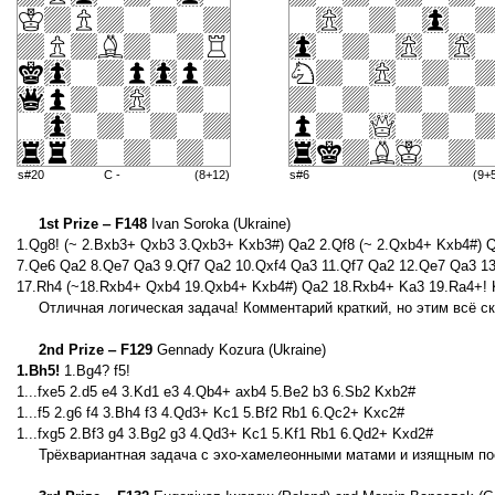
s#20
C -
(8+12)
s#6
(9+
1st Prize ‒ F148
Ivan Soroka (Ukraine)
1.Qg8! (~ 2.Bxb3+ Qxb3 3.Qxb3+ Kxb3#) Qa2 2.Qf8 (~ 2.Qxb4+ Kxb4#) 
7.Qe6 Qa2 8.Qe7 Qa3 9.Qf7 Qa2 10.Qxf4 Qa3 11.Qf7 Qa2 12.Qe7 Qa3 1
17.Rh4 (~18.Rxb4+ Qxb4 19.Qxb4+ Kxb4#) Qa2 18.Rxb4+ Ka3 19.Ra4+!
Отличная логическая задача! Комментарий краткий, но этим всё ск
2nd Prize ‒ F129
Gennady Kozura (Ukraine)
1.Bh5!
1.Bg4? f5!
1...fxe5 2.d5 e4 3.Kd1 e3 4.Qb4+ axb4 5.Be2 b3 6.Sb2 Kxb2#
1...f5 2.g6 f4 3.Bh4 f3 4.Qd3+ Kc1 5.Bf2 Rb1 6.Qc2+ Kxc2#
1...fxg5 2.Bf3 g4 3.Bg2 g3 4.Qd3+ Kc1 5.Kf1 Rb1 6.Qd2+ Kxd2#
Трёхвариантная задача с эхо-хамелеонными матами и изящным по