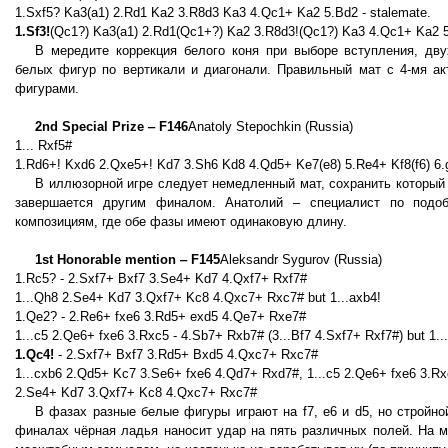
1.Sxf5? Ka3(a1) 2.Rd1 Ka2 3.R8d3 Ka3 4.Qc1+ Ka2 5.Bd2 - stalemate.
1.Sf3!
(Qc1?) Ka3(a1) 2.Rd1(Qc1+?) Ka2 3.R8d3!(Qc1?) Ka3 4.Qc1+ Ka2 5
В мередите коррекция белого коня при выборе вступления, дв
белых фигур по вертикали и диагонали. Правильный мат с 4-мя а
фигурами.
2nd Special Prize ‒ F146
Anatoly Stepochkin (Russia)
1... Rxf5#
1.Rd6+! Kxd6 2.Qxe5+! Kd7 3.Sh6 Kd8 4.Qd5+ Ke7(e8) 5.Re4+ Kf8(f6) 6
В иллюзорной игре следует немедленный мат, сохранить который 
завершается другим финалом. Анатолий – специалист по подоб
композициям, где обе фазы имеют одинаковую длину.
1st Honorable mention ‒ F145
Aleksandr Sygurov (Russia)
1.Rc5? - 2.Sxf7+ Bxf7 3.Se4+ Kd7 4.Qxf7+ Rxf7#
1...Qh8 2.Se4+ Kd7 3.Qxf7+ Kc8 4.Qxc7+ Rxc7# but 1...axb4!
1.Qe2? - 2.Re6+ fxe6 3.Rd5+ exd5 4.Qe7+ Rxe7#
1...c5 2.Qe6+ fxe6 3.Rxc5 - 4.Sb7+ Rxb7# (3...Bf7 4.Sxf7+ Rxf7#) but 1..
1.Qc4!
- 2.Sxf7+ Bxf7 3.Rd5+ Bxd5 4.Qxc7+ Rxc7#
1...cxb6 2.Qd5+ Kc7 3.Se6+ fxe6 4.Qd7+ Rxd7#, 1...c5 2.Qe6+ fxe6 3.Rxc
2.Se4+ Kd7 3.Qxf7+ Kc8 4.Qxc7+ Rxc7#
В фазах разные белые фигуры играют на f7, e6 и d5, но стройно
финалах чёрная ладья наносит удар на пять различных полей. На м