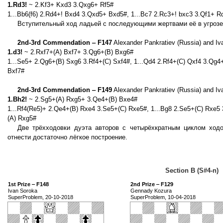
1.Rd3!
~ 2.Kf3+ Kxd3 3.Qxg6+ Rf5#
1...Bb6(f6) 2.Rd4+! Bxd4 3.Qxd5+ Bxd5#, 1...Bc7 2.Rc3+! bxc3 3.Qf1+ R
Вступительный ход ладьей с последующими жертвами её в угрозе (
2nd-3rd Commendation ‒ F147
Alexander Pankratiev (Russia) and Iv
1.d3!
~ 2.Rxf7+(A) Bxf7+ 3.Qg6+(B) Bxg6#
1...Se5+ 2.Qg6+(B) Sxg6 3.Rf4+(C) Sxf4#, 1...Qd4 2.Rf4+(C) Qxf4 3.Qg4
Bxf7#
2nd-3rd Commendation ‒ F149
Alexander Pankratiev (Russia) and Iv
1.Bh2!
~ 2.Sg5+(A) Rxg5+ 3.Qe4+(B) Bxe4#
1...Rf4(Re5)+ 2.Qe4+(B) Rxe4 3.Se5+(C) Rxe5#, 1...Bg8 2.Se5+(C) Rxe5
(A) Rxg5#
Две трёхходовки дуэта авторов с четырёхкратным циклом ход
отнести достаточно лёгкое построение.
Section B (S#4-n)
1st Prize ‒ F148
2nd Prize ‒ F129
Ivan Soroka
Gennady Kozura
SuperProblem, 20-10-2018
SuperProblem, 10-04-2018