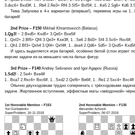
3.dxc6+ Bxd3#, 1...Rb4 2.Re3+ Rf4 3.Sf5+ Bxf5#, 1...Ke5 2.Sg6+ Kd6 3.
Тема Забунова в 4-х вариантах (впервые!), перемена игры на 1.
батарей!
2nd Prize ‒ F150
Mikhail Khramtsevich (Belarus)
1.Qg3!
~ 2.Bxd5+ Kxd5+ 3.Qe5+ Bxe5#
1...Qxf2+ 2.Bf5+ Qf4 3.Qe3+ Kxe3#, 1...Se6 2.Bd3+ Sf4 3.Sc6+ Rxc6#,
1...Qh1 2.Bf3+ Qxh4 3.Qf4+ Qxf4#, 1...dxe4 2.Qd6+ Sd5+ 3.Qxd5+ Kxd5
И здесь выделяется игра батарей, особенно белой (слон играет 
версию задачи из-за меньшего числа белых фигур.
3rd Prize ‒ F140
Andrey Selivanov and Igor Agapov (Russia)
1.Sd2!
- 2.Se4+ Bxe4#
1...Bxa7 2.Rxc6+ Bxc6#, 1...Sxd2 2.Qxf6+ Be6#, 1...Re1 2.Sxc4+ Bxc4#
Обычно двухходовкам трудно соперничать с трёхходовыми задачам
задаче. Жертвенное вступление, эффектные маты «звёздочкой» чёрно
1st Hororable Mention ‒ F153
2nd Hororable Mention ‒ F135
Yuri Gorbatenko
Alexander Azhusin
SuperProblem, 16-11-2018
SuperProblem, 06-07-2018