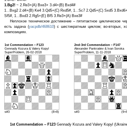
1.Bg2!
~ 2.Re3+(A) Bxe3+ 3.d4+(B) Bxd4#
1...Bxg2 2.d4+(B) Ke4 3.Qd5+(C) Rxd5#, 1...Sc7 2.Qd5+(C) Sxd5 3.Bxd6
Sf5#, 1...Bxd3 2.Rg5+(E) Bf5 3.Re3+(A) Bxe3#
Неплохое техническое достижение – пятитактное циклическое чер
есть задача (
yacpdb/468610
) c шестикратным циклом; во-вторых, 
композициях.
1st Commendation ‒ F123
2nd-3rd Commendation ‒ F147
Gennady Kozura & Valery Kopyl
Alexander Pankratiev & Ivan Soroka
SuperProblem, 26-02-2018
SuperProblem, 11-11-2018
s#3
(8+8)
s#3
(9+
1st Commendation ‒ F123
Gennady Kozura and Valery Kopyl (Ukrain