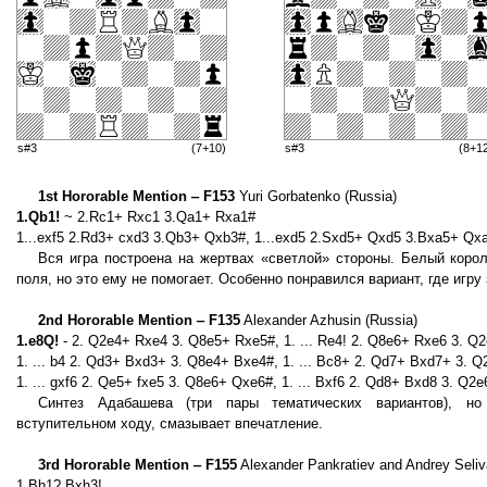
s#3
(7+10)
s#3
(8+1
1st Hororable Mention ‒ F153
Yuri Gorbatenko (Russia)
1.Qb1!
~ 2.Rc1+ Rxc1 3.Qa1+ Rxa1#
1...exf5 2.Rd3+ cxd3 3.Qb3+ Qxb3#, 1...exd5 2.Sxd5+ Qxd5 3.Bxa5+ Qx
Вся игра построена на жертвах «светлой» стороны. Белый коро
поля, но это ему не помогает. Особенно понравился вариант, где игр
2nd Hororable Mention ‒ F135
Alexander Azhusin (Russia)
1.e8Q!
- 2. Q2e4+ Rxe4 3. Q8e5+ Rxe5#, 1. ... Re4! 2. Q8e6+ Rxe6 3. Q
1. ... b4 2. Qd3+ Bxd3+ 3. Q8e4+ Bxe4#, 1. ... Bc8+ 2. Qd7+ Bxd7+ 3. 
1. ... gxf6 2. Qe5+ fxe5 3. Q8e6+ Qxe6#, 1. ... Bxf6 2. Qd8+ Bxd8 3. Q2
Синтез Адабашева (три пары тематических вариантов), н
вступительном ходу, смазывает впечатление.
3rd Hororable Mention ‒ F155
Alexander Pankratiev and Andrey Seliv
1.Bh1? Bxh3!