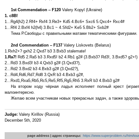
1st Commendation ‒ F120
Valery Kopyl (Ukraine)
1. c8B!
1...Rg4(h2) 2.Rf4+ Rxf4 3.Re3+ Kd5 4.Bc6+ Sxc6 5.Qxc4+ Rxc4#
1...Rf4 2.Bxf4 h2(h4) 3.Bc1 ~ 4.Sfd2+ Ke5 5.Bb2+ Sxb2#
Тема Р.Свободы с правильными матами тематическими фигурами.
2nd Commendation ‒ F137
Valery Liskovets (Belarus)
1.Rxh2+? gxh2 2.Qxd7 b3 3.Bxb3 stalemate!
1.Ra7!
Rd5 2.Ra5 b3 3.Rxd5! b2 4.Rb1 g2# (3.Bxb3? Rd3!, 3.Bxd5? g2+!)
2...Rd3 3.Bxd3! b3 4.Qxb3 g2# (3.Qxd3?),
2...Rd2 3.Bxd2 b3 4.Bxb3 g2# (3.Qxd2?),
2...Rd4,Rd6,Rd7,Rd8 3.QxR b3 4.Bxb3 g2#,
2...Rxd1,Rxa5,Rb5,Rc5,Re5,Rf5,Rg5,Rh5 3.RxR b3 4.Bxb3 g2#
На втором ходу чёрная ладья исполняет полный крест (играе
малоинтересно.
Желаю всем участникам новых прекрасных задач, а также здоровь
Judge:
Valery Kirillov (Russia)
December 5th, 2020
page address | адрес страницы:
https://www.superproblem.ru/htm/tou