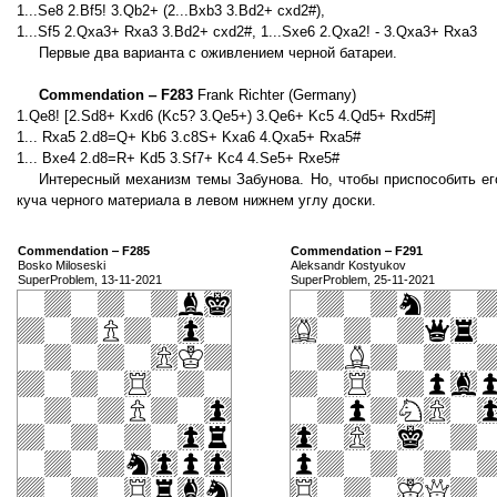
1...Se8 2.Bf5! 3.Qb2+ (2...Bxb3 3.Bd2+ cxd2#),
1...Sf5 2.Qxa3+ Rxa3 3.Bd2+ cxd2#, 1...Sxe6 2.Qxa2! - 3.Qxa3+ Rxa3
Первые два варианта с оживлением черной батареи.
Commendation ‒ F283
Frank Richter (Germany)
1.Qe8! [2.Sd8+ Kxd6 (Kc5? 3.Qe5+) 3.Qe6+ Kc5 4.Qd5+ Rxd5#]
1... Rxa5 2.d8=Q+ Kb6 3.c8S+ Kxa6 4.Qxa5+ Rxa5#
1... Bxe4 2.d8=R+ Kd5 3.Sf7+ Kc4 4.Se5+ Rxe5#
Интересный механизм темы Забунова. Но, чтобы приспособить ег
куча черного материала в левом нижнем углу доски.
Commendation ‒ F285
Commendation ‒ F291
Bosko Miloseski
Aleksandr Kostyukov
SuperProblem, 13-11-2021
SuperProblem, 25-11-2021