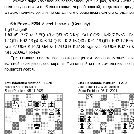
Похожая пара хамелеонов встречалась уже не раз, в том числе 
поля по диагонали от белого короля черной пешкой, тогда как в пре
а также наличие органично связанного с решением ложного следа пр
6th Prize ‒ F264
Marcel Tribowski (Germany)
1.g4? a5(b5)!
1.f6! a5! 2.f7 a4 3.f8Q a3 4.Qf3 b5 5.Kg1 Ke1 6.Qf2+ Kd2 7.Bxb5+ K
12.Qf1+ Kd2 13.g4 Ke3 14.Qd3+ Kf2 15.Qf3+ Ke1 16.Qf1+ Kd2 17.Be5
Ke3 22.Qf3+ Kd2 23.Kh4 Ke1 24.Qf1+ Kd2 25.Kg5 Ke3 26.Qf3+ Kd2 27.K
Ke1 32.Qe2+ Rxe2#
При помощи несложного повторяющегося маневра белые выиг
матовой позиции своего короля. Финальный мат, к сожалению, не п
приветствуются.
1st Honorable Mention ‒ F278
2nd Honorable Mention ‒ F279
Mikhail Khramtsevich
Alexander Fica & Jiri Jelinek
SuperProblem, 05-11-2021
SuperProblem, 08-11-2021