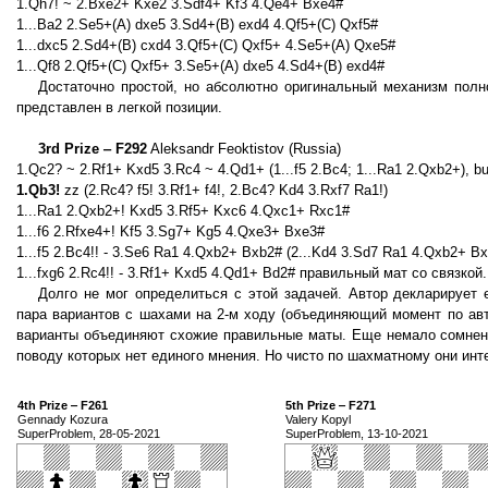
1.Qh7! ~ 2.Bxe2+ Kxe2 3.Sdf4+ Kf3 4.Qe4+ Bxe4#
1...Ba2 2.Se5+(A) dxe5 3.Sd4+(B) exd4 4.Qf5+(C) Qxf5#
1...dxc5 2.Sd4+(B) cxd4 3.Qf5+(C) Qxf5+ 4.Se5+(A) Qxe5#
1...Qf8 2.Qf5+(C) Qxf5+ 3.Se5+(A) dxe5 4.Sd4+(B) exd4#
Достаточно простой, но абсолютно оригинальный механизм полн
представлен в легкой позиции.
3rd Prize ‒ F292
Aleksandr Feoktistov (Russia)
1.Qc2? ~ 2.Rf1+ Kxd5 3.Rc4 ~ 4.Qd1+ (1...f5 2.Bc4; 1...Ra1 2.Qxb2+), bu
1.Qb3!
zz (2.Rc4? f5! 3.Rf1+ f4!, 2.Bc4? Kd4 3.Rxf7 Ra1!)
1...Ra1 2.Qxb2+! Kxd5 3.Rf5+ Kxc6 4.Qxc1+ Rxc1#
1...f6 2.Rfxe4+! Kf5 3.Sg7+ Kg5 4.Qxe3+ Bxe3#
1...f5 2.Bc4!! - 3.Se6 Ra1 4.Qxb2+ Bxb2# (2...Kd4 3.Sd7 Ra1 4.Qxb2+ B
1...fxg6 2.Rc4!! - 3.Rf1+ Kxd5 4.Qd1+ Bd2# правильный мат со связкой.
Долго не мог определиться с этой задачей. Автор декларирует
пара вариантов с шахами на 2-м ходу (объединяющий момент по авт
варианты объединяют схожие правильные маты. Еще немало сомнени
поводу которых нет единого мнения. Но чисто по шахматному они инт
4th Prize ‒ F261
5th Prize ‒ F271
Gennady Kozura
Valery Kopyl
SuperProblem, 28-05-2021
SuperProblem, 13-10-2021