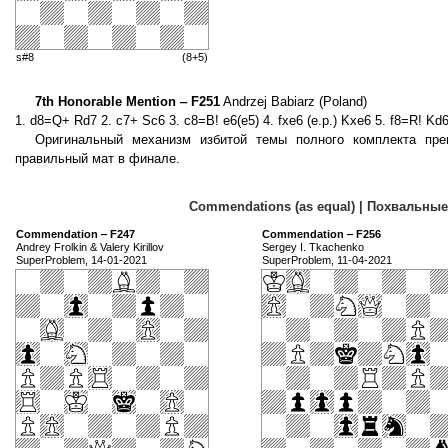
s#8
(8+5)
7th Honorable Mention ‒ F251
Andrzej Babiarz (Poland)
1. d8=Q+ Rd7 2. c7+ Sc6 3. c8=B! e6(e5) 4. fxe6 (e.p.) Kxe6 5. f8=R! Kd
Оригинальный механизм избитой темы полного комплекта пр
правильный мат в финале.
Commendations (as equal) | Похвальны
Commendation ‒ F247
Commendation ‒ F256
Andrey Frolkin & Valery Kirillov
Sergey I. Tkachenko
SuperProblem, 14-01-2021
SuperProblem, 11-04-2021