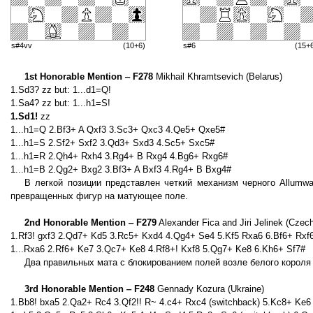
s#4vv
(10+6)
s#6
(15+
1st Honorable Mention ‒ F278
Mikhail Khramtsevich (Belarus)
1.Sd3? zz but: 1...d1=Q!
1.Sa4? zz but: 1...h1=S!
1.Sd1!
zz
1...h1=Q 2.Bf3+ A Qxf3 3.Sc3+ Qxc3 4.Qe5+ Qxe5#
1...h1=S 2.Sf2+ Sxf2 3.Qd3+ Sxd3 4.Sc5+ Sxc5#
1...h1=R 2.Qh4+ Rxh4 3.Rg4+ B Rxg4 4.Bg6+ Rxg6#
1...h1=B 2.Qg2+ Bxg2 3.Bf3+ A Bxf3 4.Rg4+ B Bxg4#
В легкой позиции представлен четкий механизм черного Allumw
превращенных фигур на матующее поле.
2nd Honorable Mention ‒ F279
Alexander Fica and Jiri Jelinek (Czec
1.Rf3! gxf3 2.Qd7+ Kd5 3.Rc5+ Kxd4 4.Qg4+ Se4 5.Kf5 Rxa6 6.Bf6+ Rxf
1...Rxa6 2.Rf6+ Ke7 3.Qc7+ Ke8 4.Rf8+! Kxf8 5.Qg7+ Ke8 6.Kh6+ Sf7#
Два правильных мата с блокированием полей возле белого короля
3rd Honorable Mention ‒ F248
Gennady Kozura (Ukraine)
1.Bb8! bxa5 2.Qa2+ Rc4 3.Qf2!! R~ 4.c4+ Rxc4 (switchback) 5.Kc8+ Ke6