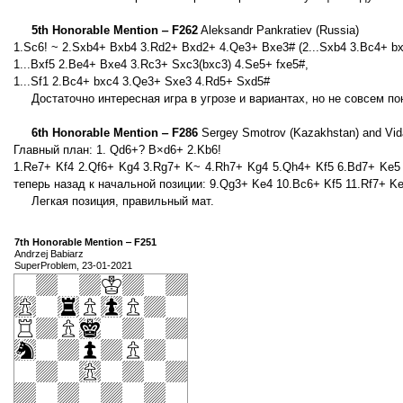
5th Honorable Mention ‒ F262
Aleksandr Pankratiev (Russia)
1.Sc6! ~ 2.Sxb4+ Bxb4 3.Rd2+ Bxd2+ 4.Qe3+ Bxe3# (2...Sxb4 3.Bc4+ b
1...Bxf5 2.Be4+ Bxe4 3.Rc3+ Sxc3(bxc3) 4.Se5+ fxe5#,
1...Sf1 2.Bc4+ bxc4 3.Qe3+ Sxe3 4.Rd5+ Sxd5#
Достаточно интересная игра в угрозе и вариантах, но не совсем по
6th Honorable Mention ‒ F286
Sergey Smotrov (Kazakhstan) and Vid
Главный план: 1. Qd6+? B×d6+ 2.Kb6!
1.Re7+ Kf4 2.Qf6+ Kg4 3.Rg7+ K~ 4.Rh7+ Kg4 5.Qh4+ Kf5 6.Bd7+ Ke5 
теперь назад к начальной позиции: 9.Qg3+ Ke4 10.Bc6+ Kf5 11.Rf7+ K
Легкая позиция, правильный мат.
7th Honorable Mention ‒ F251
Andrzej Babiarz
SuperProblem, 23-01-2021