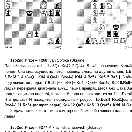
s#14
(9+8)
s#4
(11+
1st-2nd Prize ‒ F268
Ivan Soroka (Ukraine)
План белых простой - 1.a8Q+ Kd4? 2.Qe4+ B:e4#, но мешает белый
полем. Сначала осуществляется перевод слона на другой фланг.
1.B
3.Bd6!
[~4.a8=Q+ Kd4 4.Qe4+ Bxe4#]
Kd4 4.Bc5+ Kd5 5.Ba3
[~6.a8
подключается ладья:
7.Rc3!
[~8.a8=Q+ Kd4 9.Qe4+ Bxe4#]
Kd4 8.Rc6+
Ладья перекрыла диагональ a8-h1, пешка превращается без шаха
9.
ладья защитила поле е4, и главный план не проходит из-за 11… Rxе4!
Что делать? И находится неожиданный ресурс:
10.Be2!! Rxe2.
[если
Bxe4#]
11.Rc3+
(возврат ладьи)
Kd4 12.Qa7+ Kd5 13.Qxa5+ Kd4 14.Qe
Задача логического стиля с интересной сменой главного плана – в
ладья.
1st-2nd Prize ‒ F277
Mikhail Khramtsevich (Belarus)