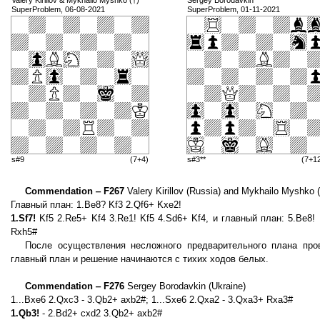
Valery Kirillov & Mykhailo Myshko (†)
Sergey Borodavkin
SuperProblem, 06-08-2021
SuperProblem, 01-11-2021
s#9
(7+4)
s#3**
(7+1
Commendation ‒ F267
Valery Kirillov (Russia) and Mykhailo Myshko (
Главный план: 1.Be8? Kf3 2.Qf6+ Kxe2!
1.Sf7!
Kf5 2.Re5+ Kf4 3.Re1! Kf5 4.Sd6+ Kf4, и главный план: 5.Be8!
Rxh5#
После осуществления несложного предварительного плана пров
главный план и решение начинаются с тихих ходов белых.
Commendation ‒ F276
Sergey Borodavkin (Ukraine)
1...Bxe6 2.Qxc3 - 3.Qb2+ axb2#; 1...Sxe6 2.Qxa2 - 3.Qxa3+ Rxa3#
1.Qb3!
- 2.Bd2+ cxd2 3.Qb2+ axb2#