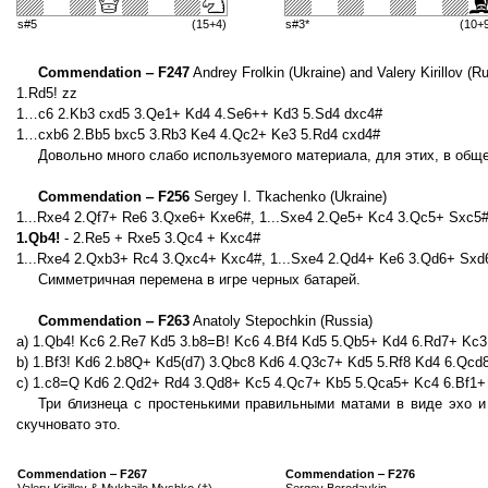
s#5
(15+4)
s#3*
(10+
Commendation ‒ F247
Andrey Frolkin (Ukraine) and Valery Kirillov (R
1.Rd5! zz
1…c6 2.Kb3 cxd5 3.Qe1+ Kd4 4.Se6++ Kd3 5.Sd4 dxc4#
1…cxb6 2.Bb5 bxc5 3.Rb3 Ke4 4.Qc2+ Ke3 5.Rd4 cxd4#
Довольно много слабо используемого материала, для этих, в общ
Commendation ‒ F256
Sergey I. Tkachenko (Ukraine)
1...Rxe4 2.Qf7+ Re6 3.Qxe6+ Kxe6#, 1...Sxe4 2.Qe5+ Kc4 3.Qc5+ Sxc5
1.Qb4!
- 2.Re5 + Rxe5 3.Qc4 + Kxc4#
1...Rxe4 2.Qxb3+ Rc4 3.Qxc4+ Kxc4#, 1...Sxe4 2.Qd4+ Ke6 3.Qd6+ Sxd
Симметричная перемена в игре черных батарей.
Commendation ‒ F263
Anatoly Stepochkin (Russia)
a) 1.Qb4! Kc6 2.Re7 Kd5 3.b8=B! Kc6 4.Bf4 Kd5 5.Qb5+ Kd4 6.Rd7+ Kc
b) 1.Bf3! Kd6 2.b8Q+ Kd5(d7) 3.Qbc8 Kd6 4.Q3c7+ Kd5 5.Rf8 Kd4 6.Qc
c) 1.c8=Q Kd6 2.Qd2+ Rd4 3.Qd8+ Kc5 4.Qc7+ Kb5 5.Qca5+ Kc4 6.Bf1+
Три близнеца с простенькими правильными матами в виде эхо и
скучновато это.
Commendation ‒ F267
Commendation ‒ F276