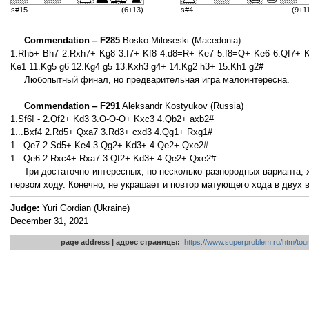
s#15
(6+13)
s#4
(9+1
Commendation ‒ F285
Bosko Miloseski (Macedonia)
1.Rh5+ Bh7 2.Rxh7+ Kg8 3.f7+ Kf8 4.d8=R+ Ke7 5.f8=Q+ Ke6 6.Qf7+ 
Ke1 11.Kg5 g6 12.Kg4 g5 13.Kxh3 g4+ 14.Kg2 h3+ 15.Kh1 g2#
Любопытный финал, но предварительная игра малоинтересна.
Commendation ‒ F291
Aleksandr Kostyukov (Russia)
1.Sf6! - 2.Qf2+ Kd3 3.O-O-O+ Kxc3 4.Qb2+ axb2#
1...Bxf4 2.Rd5+ Qxa7 3.Rd3+ cxd3 4.Qg1+ Rxg1#
1...Qe7 2.Sd5+ Ke4 3.Qg2+ Kd3+ 4.Qe2+ Qxe2#
1...Qe6 2.Rxc4+ Rxa7 3.Qf2+ Kd3+ 4.Qe2+ Qxe2#
Три достаточно интересных, но несколько разнородных варианта,
первом ходу. Конечно, не украшает и повтор матующего хода в двух 
Judge:
Yuri Gordian (Ukraine)
December 31, 2021
page address | адрес страницы:
https://www.superproblem.ru/htm/tou