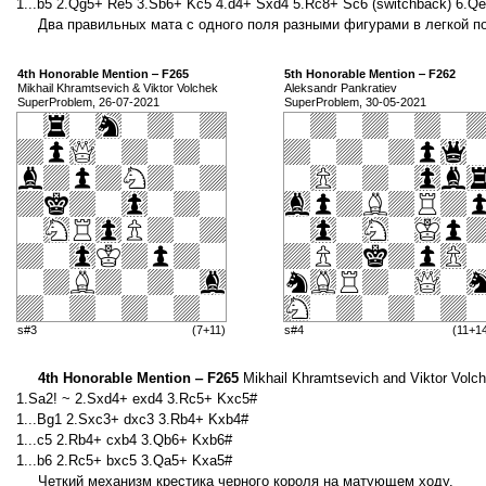
1...b5 2.Qg5+ Re5 3.Sb6+ Kc5 4.d4+ Sxd4 5.Rc8+ Sc6 (switchback) 6.Q
Два правильных мата с одного поля разными фигурами в легкой п
4th Honorable Mention ‒ F265
5th Honorable Mention ‒ F262
Mikhail Khramtsevich & Viktor Volchek
Aleksandr Pankratiev
SuperProblem, 26-07-2021
SuperProblem, 30-05-2021
s#3
(7+11)
s#4
(11+1
4th Honorable Mention ‒ F265
Mikhail Khramtsevich and Viktor Volch
1.Sa2! ~ 2.Sxd4+ exd4 3.Rc5+ Kxc5#
1...Bg1 2.Sxc3+ dxc3 3.Rb4+ Kxb4#
1...c5 2.Rb4+ cxb4 3.Qb6+ Kxb6#
1...b6 2.Rc5+ bxc5 3.Qa5+ Kxa5#
Четкий механизм крестика черного короля на матующем ходу.