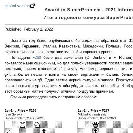
printed version
Award in SuperProblem - 2021 Inform
Итоги годового конкурса SuperProbl
Published: February 1, 2022
Всего за год было опубликовано 45 задач на обратный мат 31
Венгрии, Германии, Италии, Казахстана, Македонии, Польши, Росс
охарактеризовать как представительный и хорошего уровня.
По задаче
F260
было два замечания (O. Jenkner и F. Richter)
показалось мне ошибочным, но для полной уверенности послал задач
легальна, причем с запасом в 1 фигуру. Например: черные пешки a и b
gxf, а белая пешка e взята на своей вертикали – баланс белы
превращались на g8. Одно взятие черной фигуры в запасе. Прокрут
расстановки фигур в партии, чтобы убедиться, что не ошибся. В общ
этот обратный мат не получил отличия по другим причинам.
Отличия распределились следующим образом:
1st-2nd Prize ‒ F268
1st-2nd Prize ‒ F277
Ivan Soroka
Mikhail Khramtsevich
SuperProblem, 20-08-2021
SuperProblem, 05-11-2021