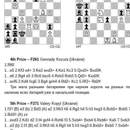
s#5
(11+11)
s#7
(10+1
4th Prize ‒ F261
Gennady Kozura (Ukraine)
1.Rf6!
1...e5 2.Kf3 e4+ 3.Ke2 exd3+ 4.Ke1 Kc3 5.Qxd3+ Bxd3#,
1...e6 2.Bg4 e5 3.Rc6 bxc6 4.Rxb3 Rxb3 5.Qd2+ Kxd2#,
1...exf6 2.Kd4 fxg5 3.Bg4 gxh4 4.Rd2+ Kc1 5.Rf2+ Rd2#
Три мата разными батареями при черном короле на разных п
наличие всех батарей уже в начальной позиции.
5th Prize ‒ F271
Valery Kopyl (Ukraine)
1.f3? (B) e3 (b) 2.Bd3 (A) e2 3.Rh3 h5 4.Rg3 h4 5.h3 hxg3 6.Bxb5+ Bxb5 
1.Bd3!! (A) zz
1...exd3 2.Kd1 d2 3.f4 gxf4 4.Rxh6 f3 5.Sxb4+ Bxb4 6.Rxb6+ Ka5 7.Sxb
1...e3 (b) 2.f3 (B) e2 3.Rh3 h5 4.Rg3 h4 5.h3 hxg3 6.Bxb5+ Bxb5 7.Sxb4