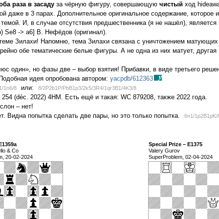
оба раза в засаду
за чёрную фигуру, совершающую
чистый
ход hideawa
ой даже в 3 парах. Дополнительное оригинальное содержание, которое и
 темой. И, в случае отсутствия предшественника (я не нашёл), является
b) Se8 -> a6] В. Нефёдов (оригинал).
в теме Зилахи! Напомню, тема Зилахи связана с уничтожением матующих
рейно обе тематические белые фигуры. А не одна из них матует, другая
люс один», но фазы две – выбор взятия! Прибавки, в виде третьего реш
 Подобная идея опробована автором:
yacpdb/612363
или:
1/1n6/8
8/2P2b1P/PbB1p3/2k5/3R4/1qr3B1/4K3/8
254 (déc. 2022) 4HM. Есть ещё и такая: WC 879208, также 2022 года.
слон – нет!
т. Видна попытка сделать две пары, но это только попытка.
6n1/1p2B1pK/
 E1359a
Special Prize – E1375
llo & Co
Valery Gurov
m, 20-02-2024
SuperProblem, 02-04-2024