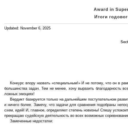
Award in Super
Итоги годовог
Updated: November 6, 2025
Sect
Конкурс впору назвать «специальным!» И не потому, что он в ра
большинства задач. Тем не менее, хочу выразить благодарность вс
ложных эмоциях!
Вердикт базируется только на дальнейшем поступательном разви
и ничего более. Замечу, что задачи для сравнения подобраны непос
схем, идей! И, главное, определяют степень новизны! Спешу успокоит
прекращаю судейскую деятельность во всех возможных соревнованиях
Замеченные недостатки: