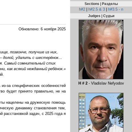
Sections | Разделы
h#2
|
h#2.5 & 3
|
h#3.5 - n
Judges | Судьи
Обновлено: 6 ноября 2025
ще, позвонче, получше из них,
– долой, удалить с шестерёнок…
я. Самый сомнительный стих
ни, как всякий нежданный ребёнок.»
й.
H # 2
- Vladislav Nefyodov
а из-за специфических особенностей
во будет принято правильно, не на
веты нацелены на дружескую помощь
рическую динамику становления тем,
й расстановкой задач, с 2025 года я