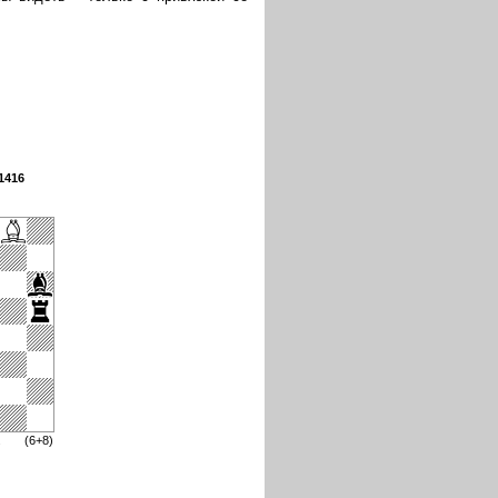
1416
.
(6+8)