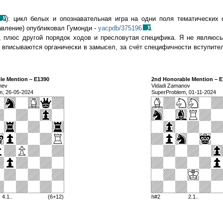
): цикл белых и опознавательная игра на одни поля тематических 
авление) опубликовал Гумонди -
yacpdb/375196
.
, плюс другой порядок ходов и пресловутая специфика. Я не являюс
у вписываются органически в замысел, за счёт специфичности вступит
le Mention – E1390
2nd Honorable Mention – E
hev
Vidadi Zamanov
m, 26-05-2024
SuperProblem, 01-11-2024
4.1..
(6+12)
h#2
2.1..