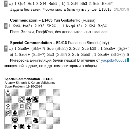
#
a)
1.
Qd4
Re1
2.
Sf4
Re5#
,
b)
1.
Sd4
Bh3
2.
Se5
Bxe6#
Задача без затей. Форма могла быть чуть лучше: E1381v
2R1R3/b4b
Commendation – E1405
Yuri Gorbatenko (Russia)
#
1.
Kxf4
fxe3+
2.
Kf3
Sh2#
,
1.
Kxg4
f3+
2.
Kh4
Bg3#
Пасс. Зилахи, ГрафЮра, без дополнительных нюансов.
Special Commendation – E1416
Francesco Simoni (Italy)
#
a)
1.
Sxd5+
(Sb5+?)
Sc5
(Sfd2?)
2.
Sc3
Sc5-b3#
,
1.
Sxd5+
(Sg2+
b)
1.
Sxe6+
(Sa6+?)
Sc3
(Sd6?)
2.
Sc5
Sb5#
,
1.
Sxe6+
(Sh3+?)
S
Интересна аннигиляция белой пешки! В отличие от
yacpdb/406651
конкретной задаче, но и др. композиторами в общем.
Special Commendation – E1418
Anatoly Skripnik & Kenan Velikhanov
SuperProblem, 11-10-2024