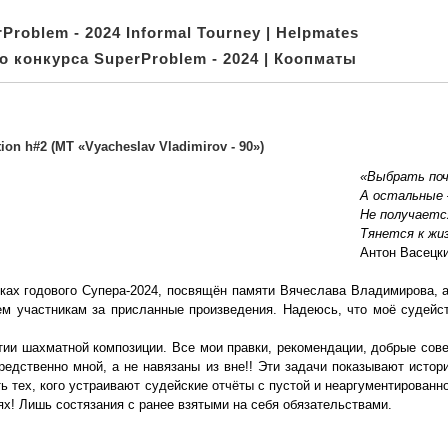
Problem - 2024 Informal Tourney | Helpmates
о конкурса SuperProblem - 2024 | Коопматы
ion h#2 (MT «Vyacheslav Vladimirov - 90»)
«Выбрать почи
А остальные 
Не получаетс
Тянется к жиз
Антон Васецки
мках годового Супера-2024, посвящён памяти Вячеслава Владимирова, 
ем участникам за присланные произведения. Надеюсь, что моё судейст
тии шахматной композиции. Все мои правки, рекомендации, добрые со
редственно мной, а не навязаны из вне!! Эти задачи показывают исто
ь тех, кого устраивают судейские отчёты с пустой и неаргументированно
! Лишь состязания с ранее взятыми на себя обязательствами.