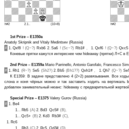
h#2
2.1..
(10+8)
h#2
1st Prize – E1350a
Anatoly Skripnik and Vitaly Medintsev (Russia)
#
1.
Qxf8
! (Q~?)
Rxb6
2.
Sa6
! (Sc~?)
Rb1#
,
1.
Qxf6
! (Q~?)
Qxc5
Коневые прятки кажутся интереснее чем hideaway (прятки) Л+С в 
2nd Prize – E1359a
Mario Parrinello, Antonio Garofalo, Francesco Simo
#
1.
Rh1
(R~?)
Se5
(Sh2?)
2.
Bb5
(Bh1??)
Qxh1#
,
1.
Qh7
(Q~?)
Se
К E1359: В задаче представлено 4 (2+2) развязывания. Все ход
слона и коня чёрных можно и так заставить ходить на вертикаль 
добавлен занимательный нюанс: hideaway c предварительной жертвой 
Special Prize – E1375
Valery Gurov (Russia)
#
1.
Be4
1...
Rb5
(A)
2.
Bd3
Qc5#
(B),
1...
Qc5+
(B)
2.
Kd3
Rb3#
(C),
1.
Rc6
1...
Rb3
(C)
2.
Rc5
Qd3#
(D),