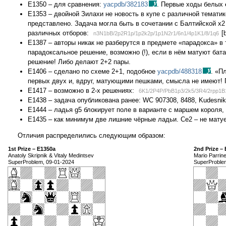
E1350 – для сравнения:
yacpdb/382183
. Первые ходы белых
Е1353 – двойной Зилахи не новость в купе с различной тематик
представлено. Задача могла быть в сочетании с Балтийской x2
различных отборов:
[
n3N1bB/2p2R1p/1p2k2p/1p1N2r1/6n1/4p1K1/8/1q6
Е1387 – авторы никак не разберутся в предмете «парадокса» 
парадоксальное решение, возможно (!), если в нём матуют бата
решение! Либо делают 2+2 пары.
Е1406 – сделано по схеме 2+1, подобное
yacpdb/488318
. «П
первых двух и, вдруг, матующими пешками, смысла не имеют!
Е1417 – возможно в 2-х решениях:
6K1/2P4P/PbB1p3/2k5/3R4/2rpp1B
Е1438 – задача опубликована ранее: WC 907308, 8488, Kudesnik 
Е1444 – ладья g5 блокирует поле в варианте с маршем короля, 
Е1435 – как минимум две лишние чёрные ладьи. Се2 – не матуе
Отличия распределились следующим образом:
1st Prize – E1350a
2nd Prize –
Anatoly Skripnik & Vitaly Medintsev
Mario Parrine
SuperProblem, 09-01-2024
SuperProble