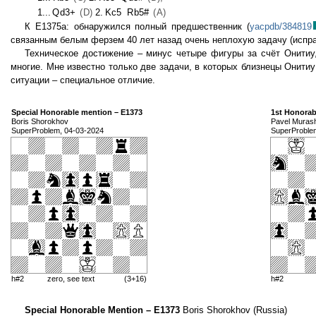
1...
Qd3+
(D)
2.
Kc5
Rb5#
(A)
К E1375a: обнаружился полный предшественник (
yacpdb/384819
связанным белым ферзем 40 лет назад очень неплохую задачу (испр
Техническое достижение – минус четыре фигуры за счёт Онитиу
многие. Мне известно только две задачи, в которых близнецы Онити
ситуации – специальное отличие.
Special Honorable mention – E1373
1st Honorab
Boris Shorokhov
Pavel Muras
SuperProblem, 04-03-2024
SuperProble
h#2
zero, see text
(3+16)
h#2
Special Honorable Mention – E1373
Boris Shorokhov (Russia)