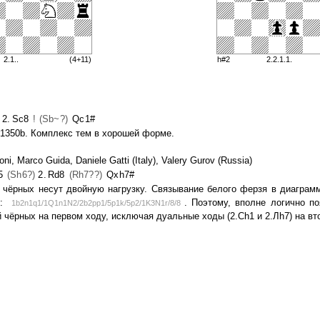
2.1..
(4+11)
h#2
2.2.1.1.
2.
Sc8
! (Sb~?)
Qc1#
E1350b. Комплекс тем в хорошей форме.
ni, Marco Guida, Daniele Gatti (Italy), Valery Gurov (Russia)
5
(Sh6?)
2.
Rd8
(Rh7??)
Qxh7#
ы чёрных несут двойную нагрузку. Связывание белого ферзя в диаграм
b:
. Поэтому, вполне логично по
1b2n1q1/1Q1n1N2/2b2pp1/5p1k/5p2/1K3N1r/8/8
чёрных на первом ходу, исключая дуальные ходы (2.Сh1 и 2.Лh7) на вт