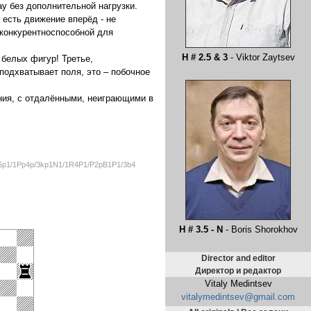
y без дополнительной нагрузки.
 есть движение вперёд - не
 конкурентноспособной для
H # 2.5 & 3
- Viktor Zaytsev
 белых фигур! Третье,
 подхватывает поля, это – побочное
ения, с отдалёнными, неиграющими в
6p1/1Pp4p/3kp1N1/1R4P1/P2pB1P1/3b4
H # 3.5 - N
- Boris Shorokhov
Director and editor
Директор и редактор
Vitaly Medintsev
vitalymedintsev@gmail.com