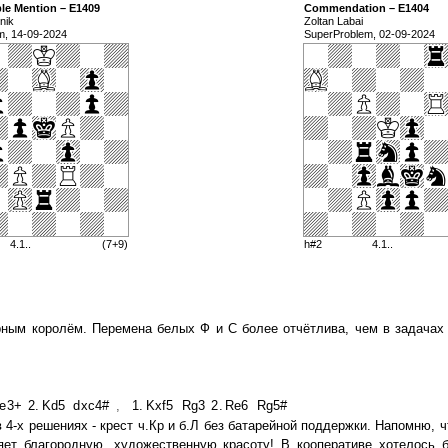
le Mention – E1409
Commendation – E1404
nik
Zoltan Labai
m, 14-09-2024
SuperProblem, 02-09-2024
4.1..
(7+9)
h#2
4.1..
рным королём. Перемена белых Ф и С более отчётлива, чем в задачах
e3+
2.
Kd5
dxc4#
,
1.
Kxf5
Rg3
2.
Re6
Rg5#
4-х решениях - крест ч.Кр и б.Л без батарейной поддержки. Напомню, ч
яет благородную, художественную красоту! В кооперативе хотелось 