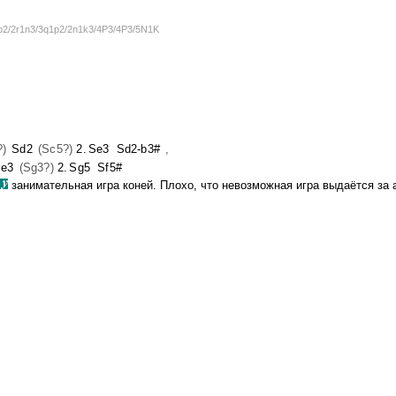
2/2r1n3/3q1p2/2n1k3/4P3/4P3/5N1K
?)
Sd2
(Sc5?)
2.
Se3
Sd2-b3#
,
e3
(Sg3?)
2.
Sg5
Sf5#
занимательная игра коней. Плохо, что невозможная игра выдаётся за 