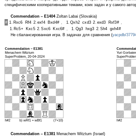
специфическими кооперативными темами, коих задач и у самого автор
Commendation – E1404
Zoltan Labai (Slovakia)
#
1.
Rxc6
Rf4
2.
exf4
Bxd4#
,
1.
Qxh2
cxd3
2.
exd3
Rxf3#
,
1.
Rc5+
Kxc5
2.
Sxc6
Kxc6#
,
1.
Qg3
hxg3
2.
Sh4
gxh4#
Не сбалансированная игра. В задачах для сравнения (
yacpdb/3779
Commendation – E1381
Commendati
Menachem Witztum
Yuri Gorbate
SuperProblem, 20-04-2024
SuperProble
h#2
b) wRf1 = wBf1
(7+10)
h#2
Commendation – E1381
Menachem Witztum (Israel)