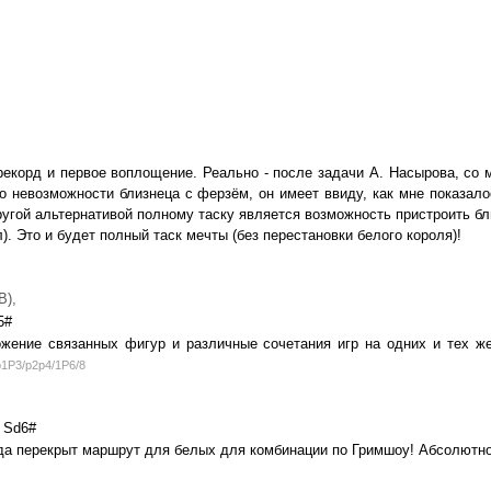
екорд и первое воплощение. Реально - после задачи А. Насырова, со м
 невозможности близнеца с ферзём, он имеет ввиду, как мне показалось
угой альтернативой полному таску является возможность пристроить бл
). Это и будет полный таск мечты (без перестановки белого короля)!
B),
5#
ожение связанных фигур и различные сочетания игр на одних и тех ж
1P3/p2p4/1P6/8
Sd6#
да перекрыт маршрут для белых для комбинации по Гримшоу! Абсолютно 