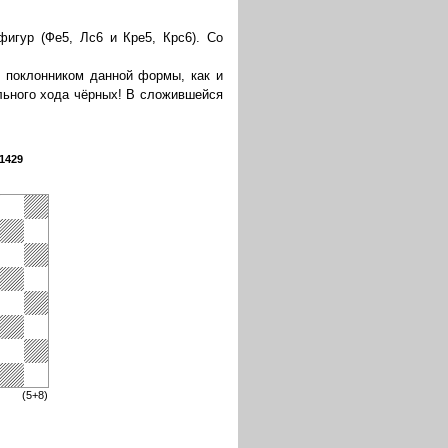
фигур (Фе5, Лс6 и Кре5, Крс6). Со
ь поклонником данной формы, как и
ельного хода чёрных! В сложившейся
1429
(5+8)