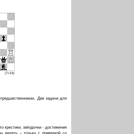
(7+14)
 предшественниках. Две задачи для
то крестики, звёздочки - достижения
бы видеть – только с привязкой со