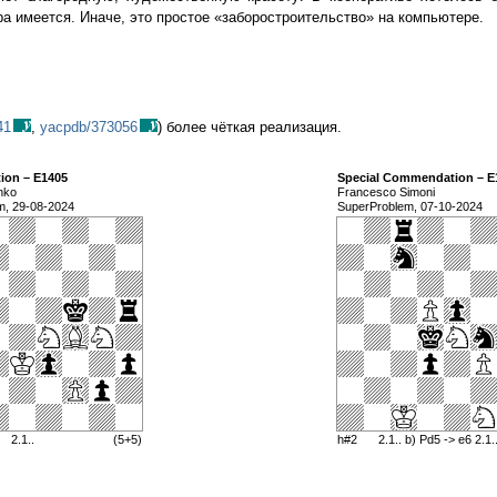
а имеется. Иначе, это простое «заборостроительство» на компьютере.
41
,
yacpdb/373056
) более чёткая реализация.
on – E1405
Special Commendation – E
nko
Francesco Simoni
m, 29-08-2024
SuperProblem, 07-10-2024
2.1..
(5+5)
h#2
2.1.. b) Pd5 -> e6 2.1.