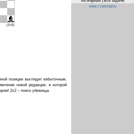
All originals | Все задачи
view | смотреть
(3+5)
мной позиции выглядит избыточным,
явление новой редакции, в которой
ором! 2x2 – поиск убежища.