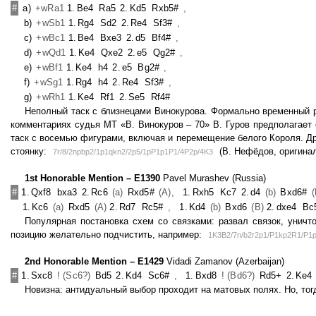
#
a)
+wRa1
1.
Be4
Ra5
2.
Kd5
Rxb5#
,
b)
+wSb1
1.
Rg4
Sd2
2.
Re4
Sf3#
,
c)
+wBc1
1.
Be4
Bxe3
2.
d5
Bf4#
,
d)
+wQd1
1.
Ke4
Qxe2
2.
e5
Qg2#
,
e)
+wBf1
1.
Ke4
h4
2.
e5
Bg2#
,
f)
+wSg1
1.
Rg4
h4
2.
Re4
Sf3#
,
g)
+wRh1
1.
Ke4
Rf1
2.
Se5
Rf4#
Неполный таск с близнецами Винокурова. Формально временный р
комментариях судья МТ «В. Винокуров – 70» В. Гуров предполагает о
таск с восемью фигурами, включая и перемещение белого Короля. Др
стоянку:
(В. Нефёдов, оригинал
7r/8/2npbp2/1p1qkn2/2p5/1pP1p1P1/4P2p/4K3
1st Honorable Mention – E1390
Pavel Murashev (Russia)
#
1.
Qxf8
bxa3
2.
Rc6
(a)
Rxd5#
(A),
1.
Rxh5
Kc7
2.
d4
(b)
Bxd6#
(
1.
Kc6
(a)
Rxd5
(A)
2.
Rd7
Rc5#
,
1.
Kd4
(b)
Bxd6
(B)
2.
dxe4
Bc
Популярная постановка схем со связками: развал связок, уничт
позицию желательно подчистить, например:
1K3B2/7n/b2r2p1/P1kp2R1/P1p
2nd Honorable Mention – E1429
Vidadi Zamanov (Azerbaijan)
#
1.
Sxc8
! (Sc6?)
Bd5
2.
Kd4
Sc6#
,
1.
Bxd8
! (Bd6?)
Rd5+
2.
Ke4
Новизна: антидуальный выбор проходит на матовых полях. Но, тог