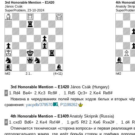
3rd Honorable Mention – E1420
4th Honorab
János Csák
Anatoly Skrip
SuperProblem, 23-10-2024
SuperProble
h#2
2.1..
(4+11)
h#2
3rd Honorable Mention – E1420
János Csák (Hungary)
#
1.
Rd4
Be4+
2.
Kc3
Rc8#
,
1.
Rd5
Qc3+
2.
Ke4
Re8#
Новизна в чередованиях полей первых ходов белых и вторых чё
сравнения:
yacpdb/379570
,
P1199262
4th Honorable Mention – E1409
Anatoly Skripnik (Russia)
#
1.
cxd3
Bd6+
2.
Ke4
Rxf4#
,
1.
gxf5
Rf2
2.
Ke6
Rxe2#
,
1.
d4
R
Отмечается техническая «сторона вопроса» и первая реализация в 
ортодоксального жанра, где идёт борьба сторон и графика дополн