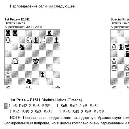
Распределение отличий следующее:
1st Prize ‒ E1511
Special Priz
Dimitris Liakos
Dimitris Liak
SuperProblem, 30-11-2025
SuperProble
h#2
4.1..
(5+9)
h#2
b
1st Prize ‒ E1511
Dimitris Liakos (Greece)
#
1.
e6
Rxf2
2.
Se5
Sf6#
,
1.
Sa5
Bxf2
2.
e5
Sc5#
1.
Sb2
Sd5
2.
Sd3
Sc3#
,
1.
Se3
Sd3
2.
Sd5
Sxf2#
HOTF. Первая пара представляет стандартную бразильскую тем
блокированиями попроще, но в целом комплекс очень гармоничный и 