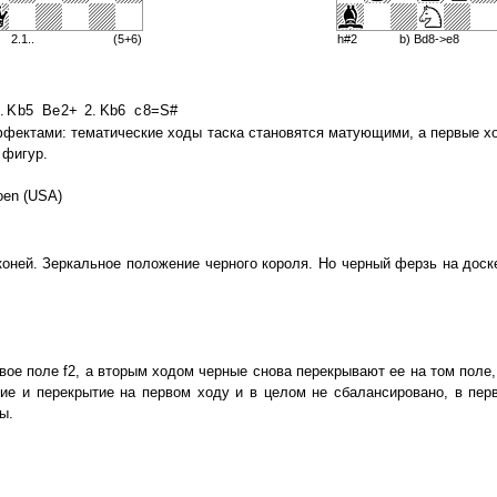
2.1..
(5+6)
h#2
b) Bd8->e8
.
Kb5
Be2+
2.
Kb6
c8=S#
фектами: тематические ходы таска становятся матующими, а первые х
 фигур.
oen (USA)
ней. Зеркальное положение черного короля. Но черный ферзь на доске
е поле f2, а вторым ходом черные снова перекрывают ее на том поле, 
ние и перекрытие на первом ходу и в целом не сбалансировано, в пер
ы.