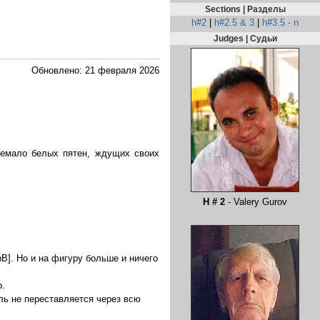
Sections | Разделы
h#2
|
h#2.5 & 3
|
h#3.5 - n
Judges | Судьи
Обновлено: 21 февраля 2026
немало белых пятен, ждущих своих
H # 2
- Valery Gurov
bB]. Но и на фигуру больше и ничего
о.
ль не переставляется через всю