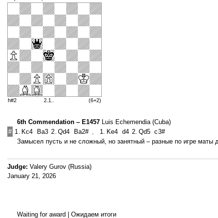
h#2
2.1..
(6+2)
6th Commendation ‒ E1457
Luis Echemendia (Cuba)
#
1.
Kc4
Ba3
2.
Qd4
Ba2#
,
1.
Ke4
d4
2.
Qd5
c3#
Замысел пусть и не сложный, но занятный – разные по игре маты
Judge:
Valery Gurov (Russia)
January 21, 2026
Waiting for award | Ожидаем итоги