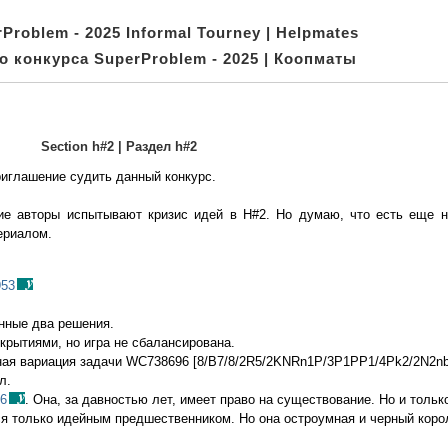
Problem - 2025 Informal Tourney | Helpmates
о конкурса SuperProblem - 2025 | Коопматы
Section h#2 | Раздел h#2
риглашение судить данный конкурс.
гие авторы испытывают кризис идей в H#2. Но думаю, что есть еще 
ериалом.
953
анные два решения.
екрытиями, но игра не сбалансирована.
нтальная вариация задачи WC738696 [8/B7/8/2R5/2KNRn1P/3P1PP1/4Pk2/2N2n
л.
16
. Она, за давностью лет, имеет право на существование. Но и тольк
я только идейным предшественником. Но она остроумная и черный коро