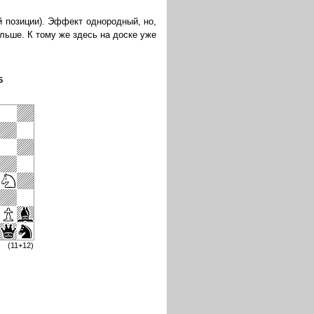
й позиции). Эффект однородный, но,
ольше. К тому же здесь на доске уже
5
(11+12)