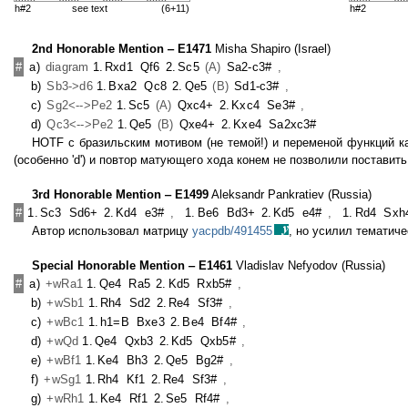
h#2
see text
(6+11)
h#2
2nd Honorable Mention ‒ E1471
Misha Shapiro (Israel)
#
a)
diagram
1.
Rxd1
Qf6
2.
Sc5
(A)
Sa2-c3#
,
b)
Sb3->d6
1.
Bxa2
Qc8
2.
Qe5
(B)
Sd1-c3#
,
c)
Sg2<-->Pe2
1.
Sc5
(A)
Qxc4+
2.
Kxc4
Se3#
,
d)
Qc3<-->Pe2
1.
Qe5
(B)
Qxe4+
2.
Kxe4
Sa2xc3#
HOTF с бразильским мотивом (не темой!) и переменой функций к
(особенно 'd') и повтор матующего хода конем не позволили поставит
3rd Honorable Mention ‒ E1499
Aleksandr Pankratiev (Russia)
#
1.
Sc3
Sd6+
2.
Kd4
e3#
,
1.
Be6
Bd3+
2.
Kd5
e4#
,
1.
Rd4
Sxh
Автор использовал матрицу
yacpdb/491455
, но усилил тематич
Special Honorable Mention ‒ E1461
Vladislav Nefyodov (Russia)
#
a)
+wRa1
1.
Qe4
Ra5
2.
Kd5
Rxb5#
,
b)
+wSb1
1.
Rh4
Sd2
2.
Re4
Sf3#
,
c)
+wBc1
1.
h1=B
Bxe3
2.
Be4
Bf4#
,
d)
+wQd
1.
Qe4
Qxb3
2.
Kd5
Qxb5#
,
e)
+wBf1
1.
Ke4
Bh3
2.
Qe5
Bg2#
,
f)
+wSg1
1.
Rh4
Kf1
2.
Re4
Sf3#
,
g)
+wRh1
1.
Ke4
Rf1
2.
Se5
Rf4#
,