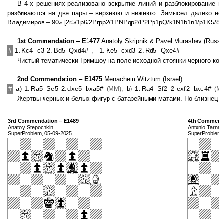
В 4-х решениях реализовано вскрытие линий и разблокирование 
разбиваются на две пары ‒ верхнюю и нижнюю. Замысел далеко не 
Владимиров ‒ 90» [2r5/1p6/2Prpp2/1PNPqp2/P2Pp1pQ/k1N1b1n1/p1K5/8 3
1st Commendation ‒ E1477
Anatoly Skripnik & Pavel Murashev (Russ
#
1.
Kc4
c3
2.
Bd5
Qxd4#
,
1.
Ke5
cxd3
2.
Rd5
Qxe4#
Чистый тематически Гримшоу на поле исходной стоянки черного ко
2nd Commendation ‒ E1475
Menachem Witztum (Israel)
#
a)
1.
Ra5
Se5
2.
dxe5
bxa5#
(MM),
b)
1.
Ra4
Sf2
2.
exf2
bxc4#
(
Жертвы черных и белых фигур с батарейными матами. Но близнец р
3rd Commendation ‒ E1489
4th Commen
Anatoly Stepochkin
Antonio Tarn
SuperProblem, 05-09-2025
SuperProble