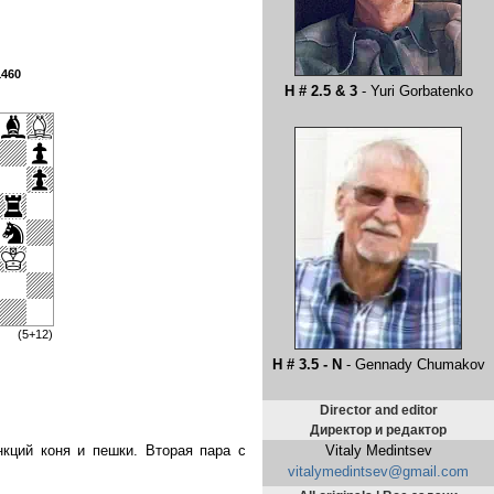
1460
H # 2.5 & 3
- Yuri Gorbatenko
(5+12)
H # 3.5 - N
- Gennady Chumakov
Director and editor
Директор и редактор
Vitaly Medintsev
кций коня и пешки. Вторая пара с
vitalymedintsev@gmail.com