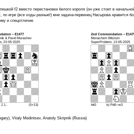
шкой f2 вместо перестановки белого короля (он уже стоит в начально
х, по игре (все ходы разные!) мне задача-первенец Насырова нравится б
ому и спецотличие.
dation ‒ E1477
2nd Commendation ‒ E147
pnik & Pavel Murashev
Menachem Witztum
m, 23-05-2025
SuperProblem, 13-05-2025
2.1..
(5+13)
h#2
b) Pd6->e3
ary), Vitaly Medintsev, Anatoly Skripnik (Russia)