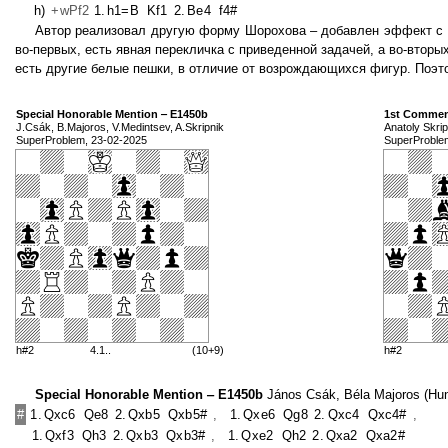
h)
+wPf2
1.
h1=B
Kf1
2.
Be4
f4#
Автор реализовал другую форму Шорохова – добавлен эффект с пе
во-первых, есть явная перекличка с приведенной задачей, а во-вторы
есть другие белые пешки, в отличие от возрождающихся фигур. Поэт
Special Honorable Mention ‒ E1450b
1st Commen
J.Csák, B.Majoros, V.Medintsev, A.Skripnik
Anatoly Skri
SuperProblem, 23-02-2025
SuperProble
h#2
4.1..
(10+9)
h#2
Special Honorable Mention ‒ E1450b
János Csák, Béla Majoros (Hung
#
1.
Qxc6
Qe8
2.
Qxb5
Qxb5#
,
1.
Qxe6
Qg8
2.
Qxc4
Qxc4#
,
1.
Qxf3
Qh3
2.
Qxb3
Qxb3#
,
1.
Qxe2
Qh2
2.
Qxa2
Qxa2#