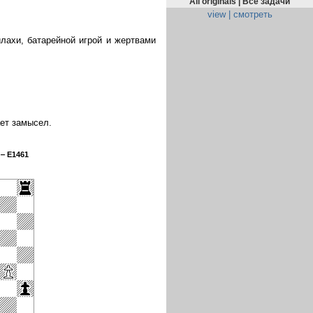
All originals | Все задачи
view | смотреть
лахи, батарейной игрой и жертвами
ает замысел.
 ‒ E1461