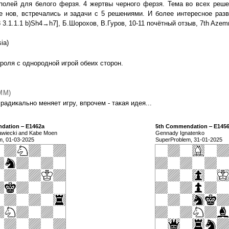
полей для белого ферзя. 4 жертвы черного ферзя. Тема во всех реше
нов, встречались и задачи с 5 решениями. И более интересное разв
.1.1.1 b)Sh4→h7], Б.Шорохов, В.Гуров, 10-11 почётный отзыв, 7th Azem
ia)
роля с однородной игрой обеих сторон.
MM)
адикально меняет игру, впрочем - такая идея...
dation ‒ E1462a
5th Commendation ‒ E145
awiecki and Kabe Moen
Gennady Ignatenko
m, 01-03-2025
SuperProblem, 31-01-2025