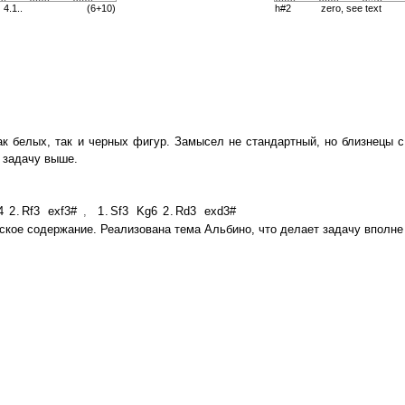
4.1..
(6+10)
h#2
zero, see text
ак белых, так и черных фигур. Замысел не стандартный, но близнецы с
ь задачу выше.
4
2.
Rf3
exf3#
,
1.
Sf3
Kg6
2.
Rd3
exd3#
еское содержание. Реализована тема Альбино, что делает задачу вполне