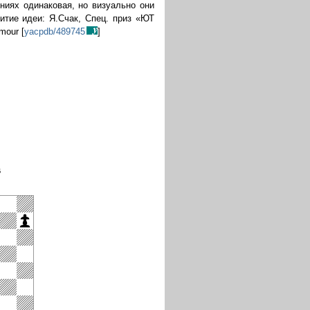
ниях одинаковая, но визуально они
итие идеи: Я.Счак, Спец. приз «ЮТ
mour [
yacpdb/489745
]
6