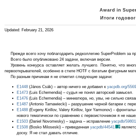
Award in Super
Итоги годовог
Updated: February 21, 2026
Прежде всего хочу поблагодарить редколлегию SuperProblem за п
Всего было опубликовано 24 задачи, включая версии.
Уровень конкурса оставляет желать лучшего. Понятно, что мно
первооткрывателей, особенно в стиле HOTF с богатым фигурным мат
По разным причинам я не отметил следующие задачи:
E1448
(János Csák) ‒ автор ничего не добавил к
yacpdb.org/556
E1473
(Luis Echemendia) ‒ судья не понял авторский замысел.
E1476
(Luis Echemendia) ‒ миниатюра, но, увы, не сильно связ
E1487
(Antonio Tarnawiecki) ‒ разрушение черной батареи с пер
E1488
(Evgeny Kirillov, Valery Kirillov, Igor Yarmonov) ‒ фро
нового тематически по сравнению с первоисточником я не наше
E1503
(Daniel Novomesky) ‒ задача ‒ исправление
yacpdb/5980
E1508
(Bosko Miloseski) ‒ приведенная
yacpdb/44541
являетс
доску. Я не стал давать отличие.