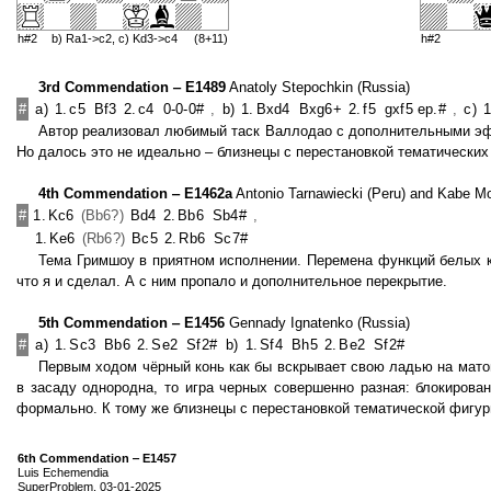
h#2
b) Ra1->c2, c) Kd3->c4
(8+11)
h#2
3rd Commendation ‒ E1489
Anatoly Stepochkin (Russia)
#
a)
1.
c5
Bf3
2.
c4
0-0-0#
,
b)
1.
Bxd4
Bxg6+
2.
f5
gxf5 ep.#
,
c)
1
Автор реализовал любимый таск Валлодао с дополнительными эф
Но далось это не идеально ‒ близнецы с перестановкой тематических
4th Commendation ‒ E1462a
Antonio Tarnawiecki (Peru) and Kabe M
#
1.
Kc6
(Bb6?)
Bd4
2.
Bb6
Sb4#
,
1.
Ke6
(Rb6?)
Bc5
2.
Rb6
Sc7#
Тема Гримшоу в приятном исполнении. Перемена функций белых ко
что я и сделал. А с ним пропало и дополнительное перекрытие.
5th Commendation ‒ E1456
Gennady Ignatenko (Russia)
#
a)
1.
Sc3
Bb6
2.
Se2
Sf2#
b)
1.
Sf4
Bh5
2.
Be2
Sf2#
Первым ходом чёрный конь как бы вскрывает свою ладью на матово
в засаду однородна, то игра черных совершенно разная: блокирова
формально. К тому же близнецы с перестановкой тематической фигур
6th Commendation ‒ E1457
Luis Echemendia
SuperProblem, 03-01-2025