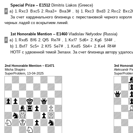
Special Prize ‒ E1512
Dimitris Liakos (Greece)
#
a)
1.
Rxc3
Bxc5
2.
Rxa3+
Bxa3#
,
b)
1.
Rxc3
Bxd3
2.
Rxc2
Bxc2
За счет кардинального близнеца с перестановкой черного корол
черных ладей со вскрытием линий.
1st Honorable Mention ‒ E1460
Vladislav Nefyodov (Russia)
#
a)
1.
Rxd5
Bf6
2.
Qf5
Re7#
,
1.
Kxf7
Sd6+
2.
Kg6
Sf4#
,
b)
1.
Bxf7
Sc5+
2.
Kf5
Se7#
,
1.
Kxd5
Sb4+
2.
Ke4
Rf4#
HOTF с удвоенной темой Зилахи. За счет близнеца автору удалос
2nd Honorable Mention ‒ E1471
3rd Honorab
Misha Shapiro
Aleksandr Pa
SuperProblem, 13-04-2025
SuperProble