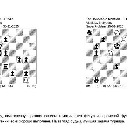
e ‒ E1512
1st Honorable Mention ‒ E
os
Vladislav Nefyodov
m, 30-11-2025
SuperProblem, 25-01-2025
) Kc6->f3
(6+10)
h#2
2.1.. b) Se8->a6 2.1..
у, осложненную развязыванием тематических фигур и переменой фун
технически хорошо выполнен. На взгляд судьи, лучшая задача турнира.