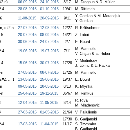
#2-n)
06-09-2015
24-10-2015
8/17
M. Dragoun & D. Müller
2-4
28-08-2015
01-10-2015
19/41
M. Rittirsch
Y. Gordian & M. Marandjuk
-6
11-08-2015
20-09-2015
9/11
Y. Gordian
-n, s#2-n
27-07-2015
12-08-2015
12/27
R. Krätschmer
-5
20-07-2015
08-09-2015
14/21
Z. Labai
3
30-06-2015
24-07-2015
2/7
E. Bourd
M. Parrinello
2-4
19-06-2015
19-07-2015
7/11
V. Crişan & E. Huber
V. Medintsev
-4
15-06-2015
30-07-2015
17/28
J. Lörinc & L. Packa
-n
27-05-2015
08-07-2015
17/25
M. Parrinello
#2, ... )
13-05-2015
25-06-2015
19/37
E. Bourd
-n
09-05-2015
28-05-2015
8/13
K. Mlynka
-n
25-04-2015
19-11-2015
36/67
M. Rimkus
R. Riva
3
12-04-2015
11-05-2015
8/14
M. Mladenović
#
27-03-2015
01-05-2015
21/64
V. Paliulionis
17/30
B. Gadjanski
2-4
17-03-2015
11-04-2015
11/17
S. Trommler
B. Gadjanski