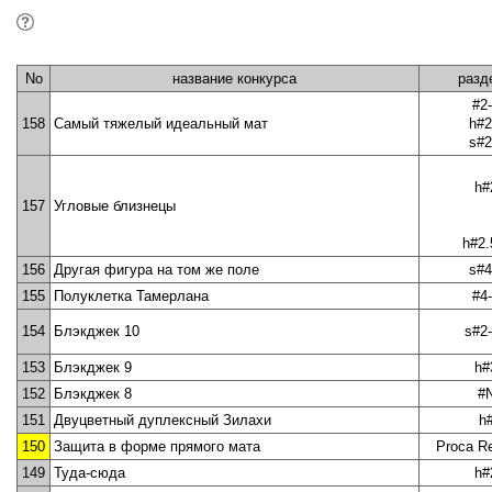
No
название конкурса
разд
#2
158
Самый тяжелый идеальный мат
h#2
s#2
h#
157
Угловые близнецы
h#2.
156
Другая фигура на том же поле
s#4
155
Полуклетка Тамерлана
#4
154
Блэкджек 10
s#2
153
Блэкджек 9
h#
152
Блэкджек 8
#
151
Двуцветный дуплексный Зилахи
h
150
Защита в форме прямого мата
Proca Re
149
Туда-сюда
h#