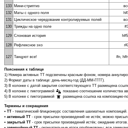
133
Мини-стриптиз
вс
132
Маты с одного поля
h#
131
Циклическое чередование контролируемых полей
вс
130
Трижды на одно поле
#
129
Слоновая история
h#5
128
Рефлексное эхо
r#
127
Танцуют все!
#n, h#
Пояснения к таблице
1) Номера активных ТТ подсвечены красным фоном, номера аннулиро
2) Формат даты в таблице: день-месяц-год (ДД-ММ-ГГГГ).
3) В колонке с датой закрытия соответствующего ТТ размещена ссылк
4) В колонке с пиктограммой
показано соотношение количества ав
5) В колонке с пиктограммой
размещена ссылка на композицию-поб
Термины и сокращения
• ТТ
- тематический блицконкурс составления шахматных композиций.
• активный ТТ
- срок присылки произведений не истёк; можно присыл
• закрытый ТТ
- срок присылки произведений истёк; ожидание итогов.
• завершённый ТТ
- окончательные итоги опубликованы; все замечан