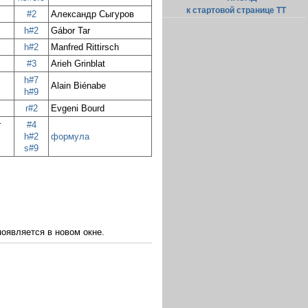
к стартовой странице ТТ
#2
Александр Сыгуров
h#2
Gábor Tar
h#2
Manfred Rittirsch
#3
Arieh Grinblat
h#7
Alain Biénabe
h#9
r#2
Evgeni Bourd
r
#4
h#2
формула
s#9
оявляется в новом окне.