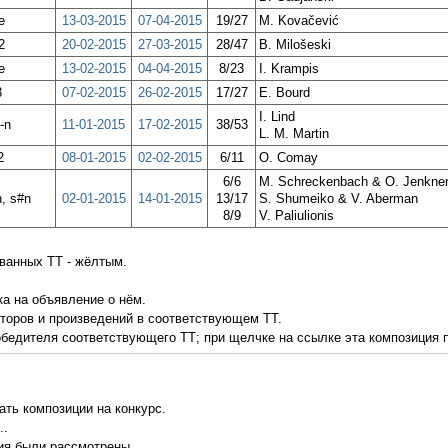
е
13-03-2015
07-04-2015
19/27
M. Kovačević
2
20-02-2015
27-03-2015
28/47
B. Milošeski
е
13-02-2015
04-04-2015
8/23
I. Krampis
3
07-02-2015
26-02-2015
17/27
E. Bourd
I. Lind
-n
11-01-2015
17-02-2015
38/53
L. M. Martin
2
08-01-2015
02-02-2015
6/11
O. Comay
6/6
M. Schreckenbach & O. Jenkne
n, s#n
02-01-2015
14-01-2015
13/17
S. Shumeiko & V. Aberman
8/9
V. Paliulionis
ванных ТТ - жёлтым.
а на объявление о нём.
торов и произведений в соответствующем ТТ.
едителя соответствующего ТТ; при щелчке на ссылке эта композиция п
ать композиции на конкурс.
..
ия были рассмотрены.