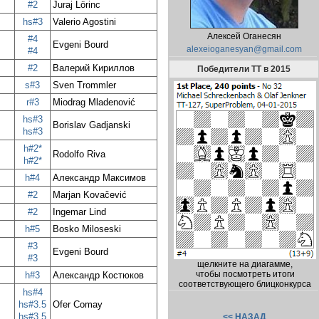
#2
Juraj Lörinc
hs#3
Valerio Agostini
Алексей Оганесян
#4
Evgeni Bourd
alexeioganesyan@gmail.com
#4
#2
Валерий Кириллов
Победители TT в 2015
s#3
Sven Trommler
r#3
Miodrag Mladenović
hs#3
Borislav Gadjanski
hs#3
h#2*
Rodolfo Riva
h#2*
h#4
Александр Максимов
#2
Marjan Kovačević
#2
Ingemar Lind
h#5
Bosko Miloseski
#3
Evgeni Bourd
#3
щелкните на диагамме,
чтобы посмотреть итоги
h#3
Александр Костюков
соответствующего блицконкурса
hs#4
hs#3.5
Ofer Comay
hs#3.5
<< НАЗАД