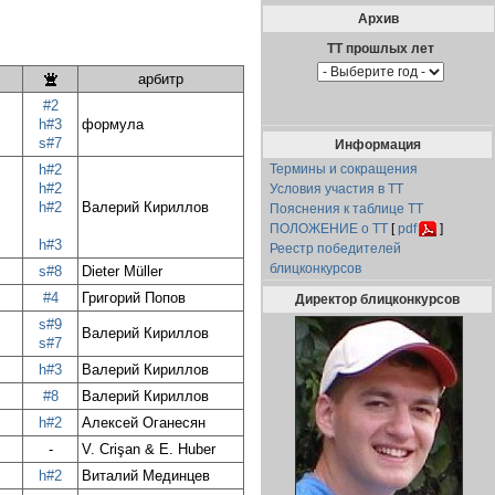
Архив
арбитр
#2
h#3
формула
s#7
Информация
h#2
Термины и сокращения
h#2
Условия участия в ТТ
h#2
Валерий Кириллов
Пояснения к таблице ТТ
ПОЛОЖЕНИЕ о ТТ
[
pdf
]
h#3
Реестр победителей
блицконкурсов
s#8
Dieter Müller
#4
Григорий Попов
Директор блицконкурсов
s#9
Валерий Кириллов
s#7
h#3
Валерий Кириллов
#8
Валерий Кириллов
h#2
Алексей Оганесян
-
V. Crişan & E. Huber
h#2
Виталий Мединцев