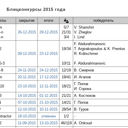
Блицконкурсы 2015 года
елы
закрытие
итоги
победитель
-n
5/7
V. Shanshin
-n
26-12-2015
29-12-2015
21/31
V. Zheglov
-n
3/4
I. Lind
F. Abdurahmanovic
2
19/34
T. Argirakopoulos & K. Prentos
09-12-2015
23-12-2015
R. Krätschmer
5-3
10/11
F. Abdurahmanovic
-8
24-11-2015
24-12-2015
12/19
В. Смирнов
-n
20-11-2015
17-12-2015
19/41
И. Агапов
Г. Попов
-10
23-10-2015
12-11-2015
18/21
И. Сорока
3
14-10-2015
01-11-2015
21/21
А. Костюков
N
07-10-2015
21-10-2015
14/21
Г. Попов
#
12-10-2015
10-11-2015
28/54
В. Гуров
tractor
18-10-2015
отменен
1/2
-
2
11-09-2015
13-10-2015
46/119
A. Onkoud