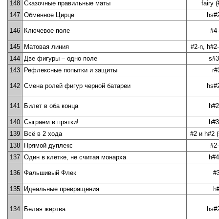
148
Сказочные правильные маты
fairy (
147
Обменное Цирце
hs#
146
Ключевое поле
#4
145
Матовая линия
#2-n, h#2
144
Две фигуры – одно поле
s#3
143
Рефлексные попытки и защиты
r#
142
Смена ролей фигур черной батареи
hs#
141
Билет в оба конца
h#2
140
Сыграем в прятки!
h#3
139
Всё в 2 хода
#2 и h#2 (s
138
Прямой дуплекс
#2
137
Один в клетке, не считая монарха
h#4
136
Фальшивый Флек
#
135
Идеальные превращения
h
134
Белая жертва
hs#